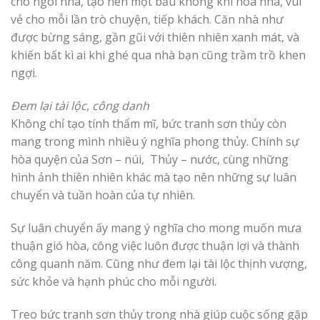
cho ngôi nhà, tạo nên một bầu không khí hòa nhã, vui
vẻ cho mỗi lần trò chuyện, tiếp khách. Căn nhà như
được bừng sáng, gần gũi với thiên nhiên xanh mát, và
khiến bất kì ai khi ghé qua nhà bạn cũng trầm trồ khen
ngợi.
Đem lại tài lộc, công danh
Không chỉ tạo tính thẩm mĩ, bức tranh sơn thủy còn
mang trong mình nhiều ý nghĩa phong thủy. Chính sự
hòa quyện của Sơn – núi, Thủy – nước, cùng những
hình ảnh thiên nhiên khác mà tạo nên những sự luân
chuyển và tuần hoàn của tự nhiên.
Sự luân chuyển ấy mang ý nghĩa cho mong muốn mưa
thuận gió hòa, công việc luôn được thuận lợi và thành
công quanh năm. Cũng như đem lại tài lộc thịnh vượng,
sức khỏe và hạnh phúc cho mỗi người.
Treo bức tranh sơn thủy trong nhà giúp cuộc sống gặp