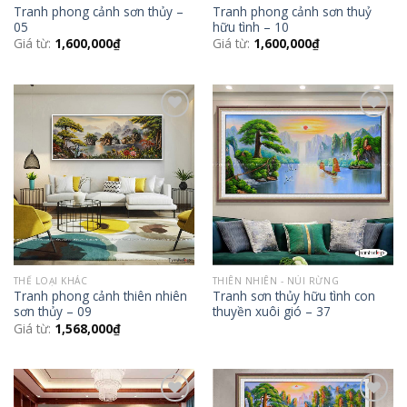
Tranh phong cảnh sơn thủy –
Tranh phong cảnh sơn thuỷ
05
hữu tình – 10
Giá từ:
1,600,000
₫
Giá từ:
1,600,000
₫
Add to
Add to
Wishlist
Wishlist
THỂ LOẠI KHÁC
THIÊN NHIÊN - NÚI RỪNG
Tranh phong cảnh thiên nhiên
Tranh sơn thủy hữu tình con
sơn thủy – 09
thuyền xuôi gió – 37
Giá từ:
1,568,000
₫