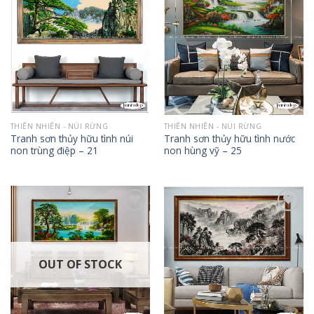
Add to
Add to
Wishlist
Wishlist
THIÊN NHIÊN - NÚI RỪNG
THIÊN NHIÊN - NÚI RỪNG
Tranh sơn thủy hữu tình núi
Tranh sơn thủy hữu tình nước
non trùng điệp – 21
non hùng vỹ – 25
Add to
Add to
Wishlist
Wishlist
OUT OF STOCK