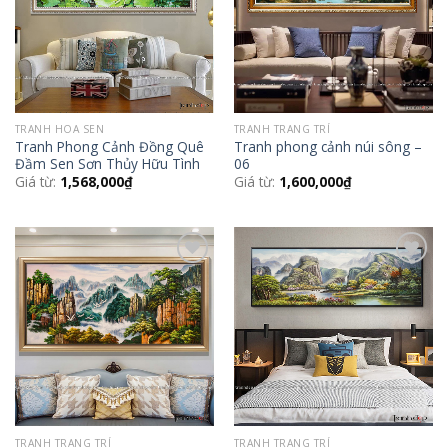
TRANH HOA SEN
TRANH TRANG TRÍ
Tranh Phong Cảnh Đồng Quê
Tranh phong cảnh núi sông –
Đầm Sen Sơn Thủy Hữu Tình
06
Giá từ:
1,568,000
₫
Giá từ:
1,600,000
₫
Add to
Add to
Wishlist
Wishlist
TRANH TRANG TRÍ
TRANH TRANG TRÍ