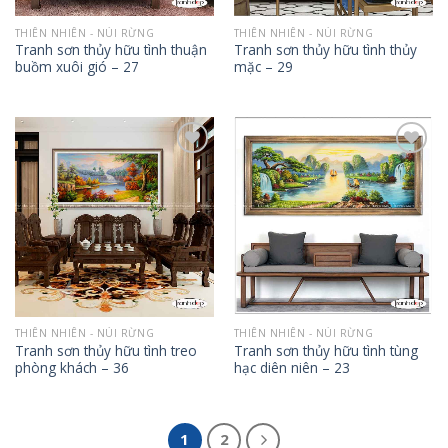
THIÊN NHIÊN - NÚI RỪNG
THIÊN NHIÊN - NÚI RỪNG
Tranh sơn thủy hữu tình thuận
Tranh sơn thủy hữu tình thủy
buồm xuôi gió – 27
mặc – 29
Add to
Add to
Wishlist
Wishlist
THIÊN NHIÊN - NÚI RỪNG
THIÊN NHIÊN - NÚI RỪNG
Tranh sơn thủy hữu tình treo
Tranh sơn thủy hữu tình tùng
phòng khách – 36
hạc diên niên – 23
1
2