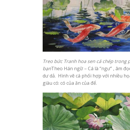
Treo bức Tranh hoa sen cá chép trong ph
bạn
Theo Hán ngữ – Cá là “ngư” , âm đọc 
dư dả. Hình vẽ cá phối hợp với nhiều họa 
giàu có: có của ăn của để.