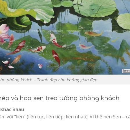
cho phòng khách – Tranh đẹp cho không gian đẹp
chép và hoa sen treo tường phòng khách
 khác nhau
với “liên” (liên tục, liên tiếp, liền nhau). Vì thế nên Sen – c