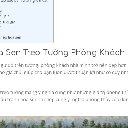
 táo bạo đậm chất nghệ thuật
ủy
êu Biểu
 tuổi gì?
?
 chép hoa sen
a Sen Treo Tường Phòng Khách
 ngư đồ trên tường, phòng khách nhà mình trở nên đẹp hơn.
ho gia chủ, giúp cho bạn luôn được thuận lợi như có quý nh
 treo tường mang ý nghĩa cũng như những giá trị phong th
 mẫu tranh hoa sen cá chép cùng ý nghĩa phong thủy của dò