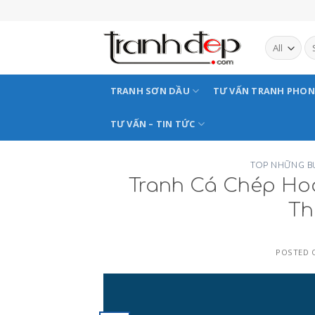
Skip
to
content
TRANH SƠN DẦU
TƯ VẤN TRANH PHO
TƯ VẤN – TIN TỨC
TOP NHỮNG B
Tranh Cá Chép Ho
Th
POSTED