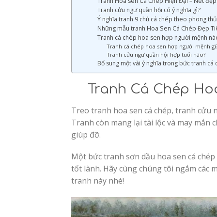
Tranh Hoa sen Cá Chép Hiện Đại – Nét đẹp
Tranh cửu ngư quần hội có ý nghĩa gì?
Ý nghĩa tranh 9 chú cá chép theo phong th
Những mẫu tranh Hoa Sen Cá Chép Đẹp Ti
Tranh cá chép hoa sen hợp người mệnh nào,
Tranh cá chép hoa sen hợp người mệnh gì
Tranh cửu ngư quần hội hợp tuổi nào?
Bổ sung một vài ý nghĩa trong bức tranh cá
Tranh Cá Chép Ho
Treo tranh hoa sen cá chép, tranh cửu
Tranh còn mang lại tài lộc và may mắn c
giúp đỡ.
Một bức tranh sơn dầu hoa sen cá chép
tốt lành. Hãy cùng chúng tôi ngắm các
tranh này nhé!