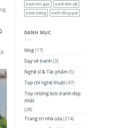
tranh tôn giáo
tranh tĩnh vật
ang
tranh tường
tranh đồng quê
a
DANH MỤC
blog
(17)
cá
Dạy vẽ tranh
(3)
Nghệ sĩ & Tác phẩm
(5)
Tạp chí nghệ thuật
(47)
Top những bức tranh đẹp
nhất
(28)
Trang trí nhà cửa
(214)