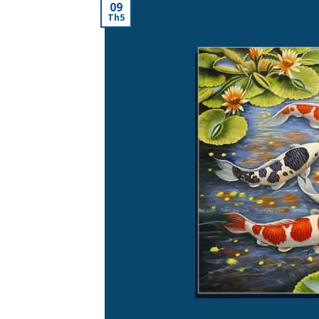
09
Th5