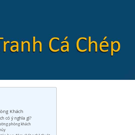
hòng Khách
h có ý nghĩa gì?
 tường phòng khách
thủy