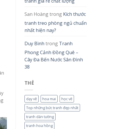
tranh giá rẻ chất lượng
San Hoàng
trong
Kích thước
tranh treo phòng ngủ chuẩn
nhất hiện nay?
Duy Bình
trong
Tranh
Phong Cảnh Đồng Quê –
Cây Đa Bến Nước Sân Đình
38
ân
THẺ
ủy
dạy vẽ
hoa mai
học vẽ
ng
Top những bức tranh đẹp nhất
tranh dán tường
tranh hoa hồng