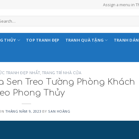
Assign a menu in 
NG THỦY
TOP TRANH ĐẸP
TRANH QUÀ TẶNG
TRANH DÁ
ỨC TRANH ĐẸP NHẤT
,
TRANG TRÍ NHÀ CỬA
a Sen Treo Tường Phòng Khách
eo Phong Thủy
 ON
THÁNG NĂM 9, 2023
BY
SAN HOÀNG