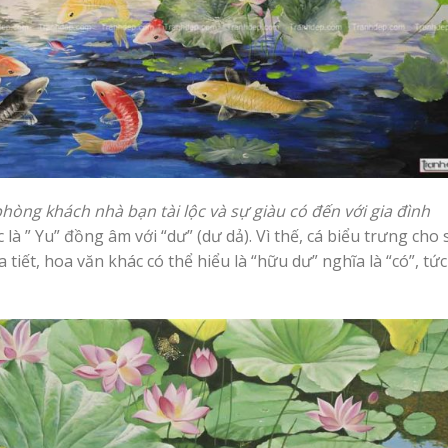
òng khách nhà bạn tài lộc và sự giàu có đến với gia đình
là ” Yu” đồng âm với “dư” (dư dả). Vì thế, cá biểu trưng cho 
tiết, hoa văn khác có thể hiểu là “hữu dư” nghĩa là “có”, tức