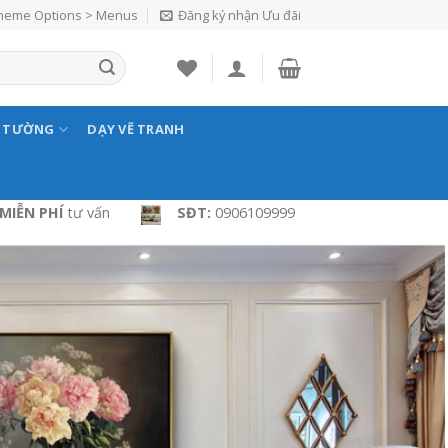
Theme Options > Menus
Đăng ký nhận Ưu đãi
N TƯỜNG
DẠY VẼ TRANH
MIỄN PHÍ
tư vấn
SĐT:
0906109999