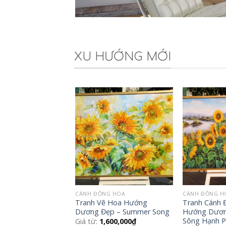
XU HƯỚNG MỚI
Add to
Wishlist
CÁNH ĐỒNG HOA
CÁNH ĐỒNG H
Tranh Vẽ Hoa Hướng
Tranh Cánh 
Dương Đẹp – Summer Song
Hướng Dươn
Sông Hạnh P
Giá từ:
1,600,000
₫