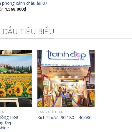
h phong cảnh châu âu 07
từ:
1,568,000
₫
DẦU TIÊU BIỂU
Add to
Add to
Wishlist
Wishlist
OA
BẢNG GIÁ TRANH
Đồng Hoa
Kích Thước 90-180 – 46.686
g Đẹp –
shine