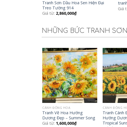
Tranh Sơn Dầu Hoa Sen Hiện Đại
tran
Treo Tường 914
Giá 
Giá từ:
2,860,000
₫
NHỮNG BỨC TRANH SƠN 
Add to
Wishlist
CÁNH ĐỒNG HOA
CÁNH ĐỒNG H
Tranh Vẽ Hoa Hướng
Tranh Cánh 
Dương Đẹp – Summer Song
Hướng Dươn
Tropical Sun
Giá từ:
1,600,000
₫