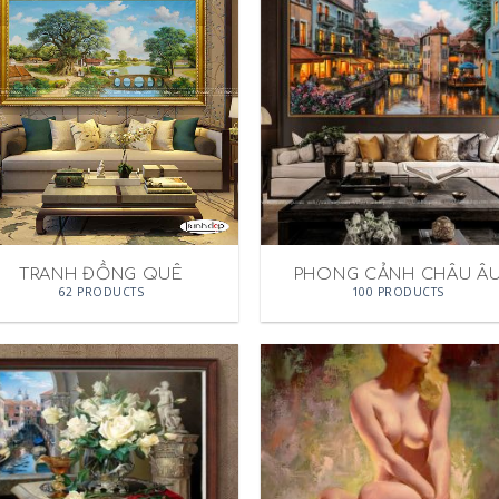
TRANH ĐỒNG QUÊ
PHONG CẢNH CHÂU Â
62 PRODUCTS
100 PRODUCTS