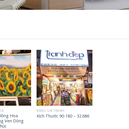
Add to
Add to
Wishlist
Wishlist
OA
BẢNG GIÁ TRANH
Đồng Hoa
Kích Thước 90-180 – 32.686
g Ven Dòng
húc