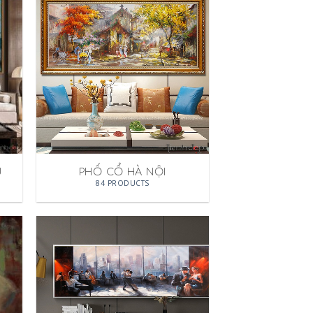
U
PHỐ CỔ HÀ NỘI
84 PRODUCTS