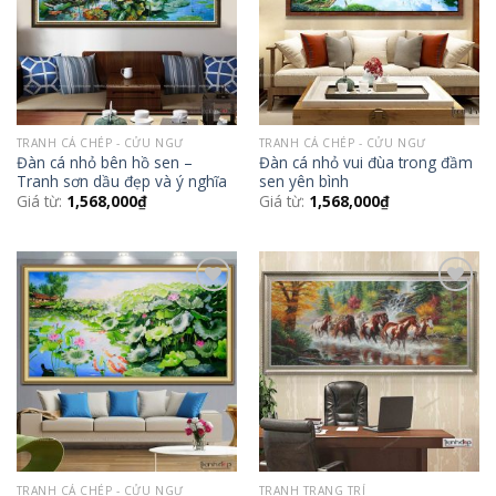
TRANH CÁ CHÉP - CỬU NGƯ
TRANH CÁ CHÉP - CỬU NGƯ
Đàn cá nhỏ bên hồ sen –
Đàn cá nhỏ vui đùa trong đầm
Tranh sơn dầu đẹp và ý nghĩa
sen yên bình
Giá từ:
1,568,000
₫
Giá từ:
1,568,000
₫
Add to
Add to
Wishlist
Wishlist
TRANH CÁ CHÉP - CỬU NGƯ
TRANH TRANG TRÍ