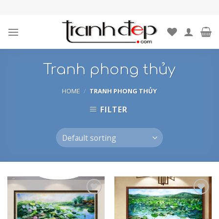
Skip
to
content
Tranh phong thủy
HOME
/
TRANH PHONG THỦY
FILTER
Add to
Add to
Wishlist
Wishlist