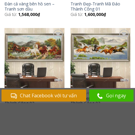
Đàn cá vàng bên hồ sen –
Tranh Đẹp-Tranh Mã Đáo
Tranh sơn dầu
Thành Công 01
Giá từ:
1,568,000
₫
Giá từ:
1,600,000
₫
Add to
Add to
Wishlist
Wishlist
TRANH TRANG TRÍ
TRANH TRANG TRÍ
Chat Facebook với tư vấn
Gọi ngay
Tranh Đẹp-Tranh Mã Đáo
Tranh Đẹp-Tranh Mã Đáo
Thành Công 02
Thành Công 03
Giá từ:
1,600,000
₫
Giá từ:
1,600,000
₫