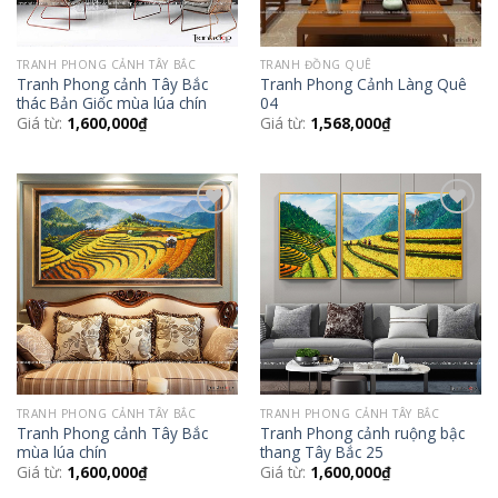
TRANH PHONG CẢNH TÂY BẮC
TRANH ĐỒNG QUÊ
Tranh Phong cảnh Tây Bắc
Tranh Phong Cảnh Làng Quê
thác Bản Giốc mùa lúa chín
04
Giá từ:
1,600,000
₫
Giá từ:
1,568,000
₫
Add to
Add to
Wishlist
Wishlist
TRANH PHONG CẢNH TÂY BẮC
TRANH PHONG CẢNH TÂY BẮC
Tranh Phong cảnh Tây Bắc
Tranh Phong cảnh ruộng bậc
mùa lúa chín
thang Tây Bắc 25
Giá từ:
1,600,000
₫
Giá từ:
1,600,000
₫