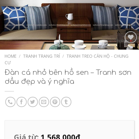
Add to
Wishlist
HOME
/
TRANH TRANG TRÍ
/
TRANH TREO CĂN HỘ - CHUNG
CƯ
Đàn cá nhỏ bên hồ sen – Tranh sơn
dầu đẹp và ý nghĩa
Giá từ:
1,568,000
₫