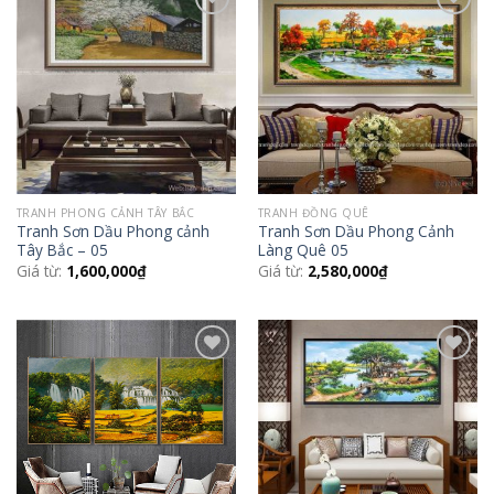
Add to
Add to
Wishlist
Wishlist
TRANH PHONG CẢNH TÂY BẮC
TRANH ĐỒNG QUÊ
Tranh Sơn Dầu Phong cảnh
Tranh Sơn Dầu Phong Cảnh
Tây Bắc – 05
Làng Quê 05
Giá từ:
1,600,000
₫
Giá từ:
2,580,000
₫
Add to
Add to
Wishlist
Wishlist