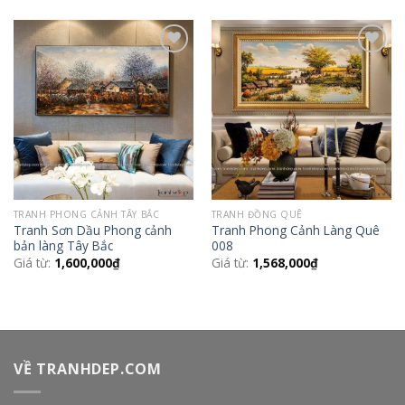
Add to
Add to
Wishlist
Wishlist
TRANH PHONG CẢNH TÂY BẮC
TRANH ĐỒNG QUÊ
Tranh Sơn Dầu Phong cảnh
Tranh Phong Cảnh Làng Quê
bản làng Tây Bắc
008
Giá từ:
1,600,000
₫
Giá từ:
1,568,000
₫
VỀ TRANHDEP.COM