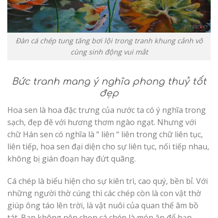
Đàn cá chép tung tăng bơi lội trong tranh khung cảnh vô
cùng sinh động vui mắt
Bức tranh mang ý nghĩa phong thuỷ tốt
đẹp
Hoa sen là hoa đặc trưng của nước ta có ý nghĩa trong
sạch, đẹp đẽ với hương thơm ngào ngạt. Nhưng với
chữ Hán sen có nghĩa là “ liên “ liên trong chữ liên tục,
liên tiếp, hoa sen đại diện cho sự liên tục, nối tiếp nhau,
không bị gián đoạn hay đứt quãng.
Cá chép là biểu hiện cho sự kiên trì, cao quý, bền bỉ. Với
những người thờ cúng thì các chép còn là con vật thờ
giúp ông táo lên trời, là vật nuôi của quan thế âm bồ
tát. Bạn không nên chọn cá chép là món ăn để bạn