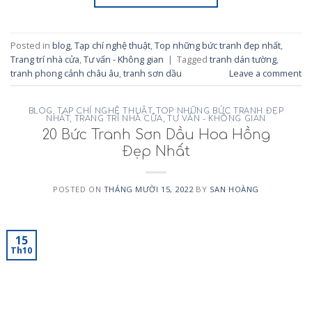
Posted in
blog
,
Tạp chí nghệ thuật
,
Top những bức tranh đẹp nhất
,
Trang trí nhà cửa
,
Tư vấn - Không gian
|
Tagged
tranh dán tường
,
tranh phong cảnh châu âu
,
tranh sơn dầu
Leave a comment
BLOG
,
TẠP CHÍ NGHỆ THUẬT
,
TOP NHỮNG BỨC TRANH ĐẸP
NHẤT
,
TRANG TRÍ NHÀ CỬA
,
TƯ VẤN - KHÔNG GIAN
20 Bức Tranh Sơn Dầu Hoa Hồng
Đẹp Nhất
POSTED ON
THÁNG MƯỜI 15, 2022
BY
SAN HOÀNG
15
Th10