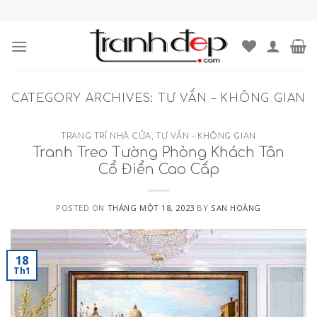
Skip
to
content
CATEGORY ARCHIVES:
TƯ VẤN – KHÔNG GIAN
TRANG TRÍ NHÀ CỬA
,
TƯ VẤN - KHÔNG GIAN
Tranh Treo Tường Phòng Khách Tân
Cổ Điển Cao Cấp
POSTED ON
THÁNG MỘT 18, 2023
BY
SAN HOÀNG
18
Th1