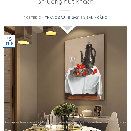
ăn uống hút khách
POSTED ON
THÁNG SÁU 15, 2021
BY
SAN HOÀNG
15
Th6