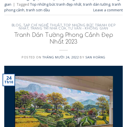
gian
|
Tagged
Top những bức tranh đẹp nhất
,
tranh dán tường
,
tranh
phong cảnh
,
tranh sơn dầu
Leave a comment
BLOG
,
TẠP CHÍ NGHỆ THUẬT
,
TOP NHỮNG BỨC TRANH ĐẸP
NHẤT
,
TRANG TRÍ NHÀ CỬA
,
TƯ VẤN - KHÔNG GIAN
Tranh Dán Tường Phong Cảnh Đẹp
Nhất 2023
POSTED ON
THÁNG MƯỜI 24, 2022
BY
SAN HOÀNG
24
Th10