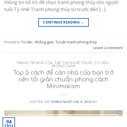
thông tin bổ ích để chọn tranh phong thủy cho người
tuổi Tý nhé! Tranh phong thủy từ trước đến […]
CONTINUE READING
→
Posted in
Tư vấn - Không gian
,
Tư vấn tranh phong thủy
Leave a comment
TRANG TRÍ NHÀ CỬA
,
TẠP CHÍ NGHỆ THUẬT
,
TƯ VẤN -
KHÔNG GIAN
Top 5 cách để căn nhà của bạn trở
nên tối giản chuẩn phong cách
Minimalism
POSTED ON
THÁNG MƯỜI HAI 4, 2020
BY
04
Th12