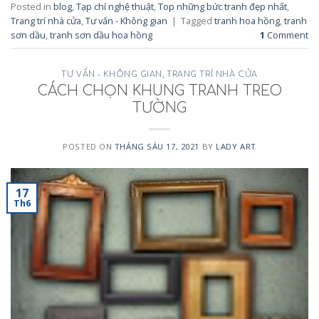
Posted in
blog
,
Tạp chí nghệ thuật
,
Top những bức tranh đẹp nhất
,
Trang trí nhà cửa
,
Tư vấn - Không gian
|
Tagged
tranh hoa hồng
,
tranh
sơn dầu
,
tranh sơn dầu hoa hồng
1
Comment
TƯ VẤN - KHÔNG GIAN
,
TRANG TRÍ NHÀ CỬA
CÁCH CHỌN KHUNG TRANH TREO
TƯỜNG
POSTED ON
THÁNG SÁU 17, 2021
BY
LADY ART
17
Th6