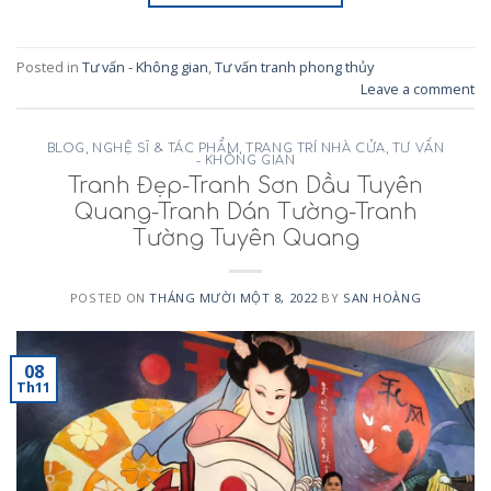
Posted in
Tư vấn - Không gian
,
Tư vấn tranh phong thủy
Leave a comment
BLOG
,
NGHỆ SĨ & TÁC PHẨM
,
TRANG TRÍ NHÀ CỬA
,
TƯ VẤN
- KHÔNG GIAN
Tranh Đẹp-Tranh Sơn Dầu Tuyên
Quang-Tranh Dán Tường-Tranh
Tường Tuyên Quang
POSTED ON
THÁNG MƯỜI MỘT 8, 2022
BY
SAN HOÀNG
08
Th11