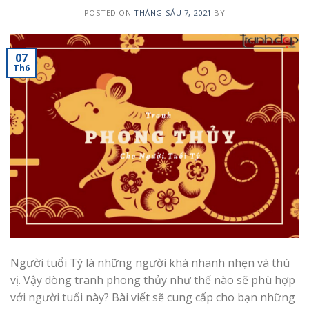
POSTED ON
THÁNG SÁU 7, 2021
BY
07
Th6
Người tuổi Tý là những người khá nhanh nhẹn và thú
vị. Vậy dòng tranh phong thủy như thế nào sẽ phù hợp
với người tuổi này? Bài viết sẽ cung cấp cho bạn những