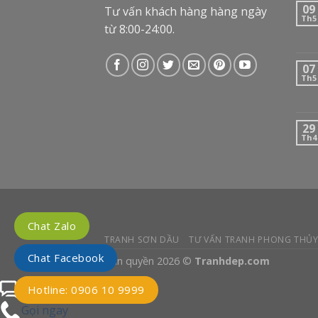
09
Tư vấn khách hàng hàng ngày
Th5
từ 8:00-24:00.
07
Th5
29
Th4
Chat Zalo
TRANH SƠN DẦU
TƯ VẤN TRANH PHONG THỦ
Chat Facebook
Bản quyền 2026 ©
Tranhdep.com
Chat Facebook với tư vấn
Hotline: 0906 10 9999
Gọi ngay