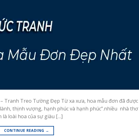
– Tranh Treo Tường Đẹp Từ xa xưa, hoa mẫu đơn đã được
 lành, thịnh vượng, hạnh phúc và hạnh phúc”.nhiều nhà thơ
là loài hoa của sự giàu […]
CONTINUE READING
→