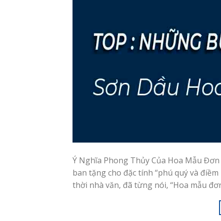
Ý Nghĩa Phong Thủy Của Hoa Mẫu Đơn 
ban tặng cho đặc tính “phú quý và điềm
thời nhà văn, đã từng nói, “Hoa mẫu đơn 