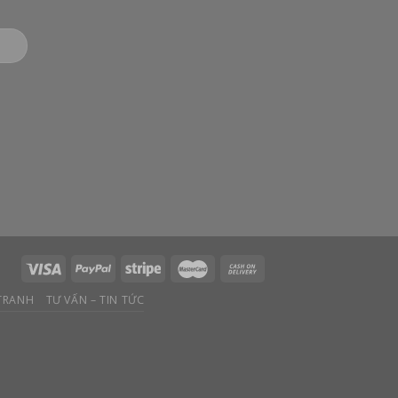
 TRANH
TƯ VẤN – TIN TỨC