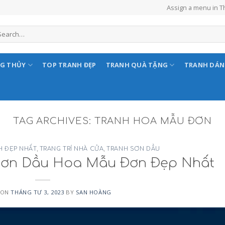
Assign a menu in 
NG THỦY
TOP TRANH ĐẸP
TRANH QUÀ TẶNG
TRANH DÁ
TAG ARCHIVES:
TRANH HOA MẪU ĐƠN
H ĐẸP NHẤT
,
TRANG TRÍ NHÀ CỬA
,
TRANH SƠN DẦU
Sơn Dầu Hoa Mẫu Đơn Đẹp Nhất
 ON
THÁNG TƯ 3, 2023
BY
SAN HOÀNG