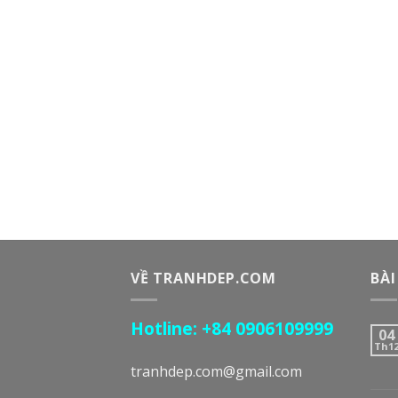
VỀ TRANHDEP.COM
BÀI
Hotline: +84 0906109999
04
Th1
tranhdep.com@gmail.com