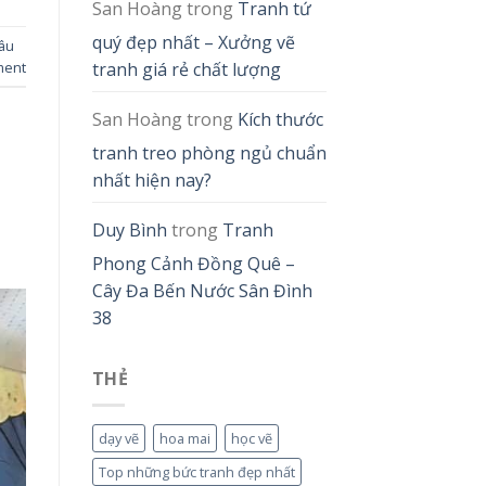
San Hoàng
trong
Tranh tứ
quý đẹp nhất – Xưởng vẽ
âu
ment
tranh giá rẻ chất lượng
San Hoàng
trong
Kích thước
tranh treo phòng ngủ chuẩn
nhất hiện nay?
Duy Bình
trong
Tranh
Phong Cảnh Đồng Quê –
Cây Đa Bến Nước Sân Đình
38
THẺ
dạy vẽ
hoa mai
học vẽ
Top những bức tranh đẹp nhất