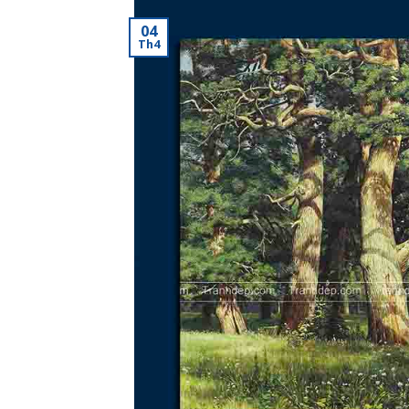
04
Th4