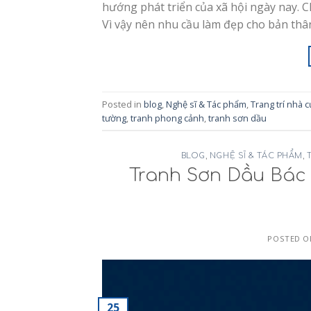
hướng phát triển của xã hội ngày nay. C
Vì vậy nên nhu cầu làm đẹp cho bản th
Posted in
blog
,
Nghệ sĩ & Tác phẩm
,
Trang trí nhà 
tường
,
tranh phong cảnh
,
tranh sơn dầu
BLOG
,
NGHỆ SĨ & TÁC PHẨM
,
Tranh Sơn Dầu Bác
POSTED 
25