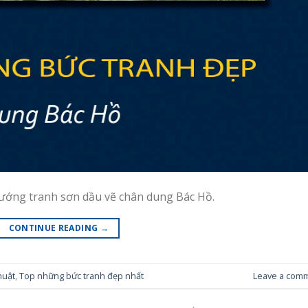
hướng tranh sơn dầu vẽ chân dung Bác Hồ.
CONTINUE READING
→
huật
,
Top những bức tranh đẹp nhất
Leave a com