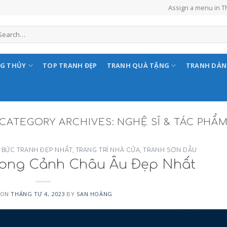
Assign a menu in 
NG THỦY
TOP TRANH ĐẸP
TRANH QUÀ TẶNG
TRANH DÁ
CATEGORY ARCHIVES:
NGHỆ SĨ & TÁC PHẨ
 BỨC TRANH ĐẸP NHẤT
,
TRANG TRÍ NHÀ CỬA
,
TRANH SƠN DẦU
hong Cảnh Châu Âu Đẹp Nhất
 ON
THÁNG TƯ 4, 2023
BY
SAN HOÀNG