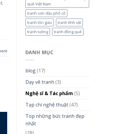
t.
quê Việt Nam
tranh sơn dầu phố cổ
tranh tôn giáo
tranh tĩnh vật
tranh tường
tranh đồng quê
ment
DANH MỤC
blog
(17)
Dạy vẽ tranh
(3)
Nghệ sĩ & Tác phẩm
(5)
Tạp chí nghệ thuật
(47)
Top những bức tranh đẹp
nhất
(28)