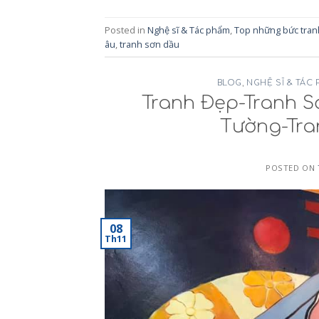
Posted in
Nghệ sĩ & Tác phẩm
,
Top những bức tran
âu
,
tranh sơn dầu
BLOG
,
NGHỆ SĨ & TÁC
Tranh Đẹp-Tranh 
Tường-Tr
POSTED ON
08
Th11