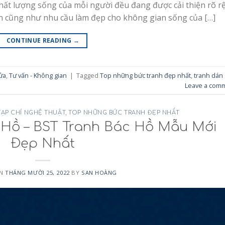
hất lượng sống của mỗi người đều đang được cải thiện rõ rệ
ân cũng như nhu cầu làm đẹp cho không gian sống của […]
CONTINUE READING
→
cửa
,
Tư vấn - Không gian
|
Tagged
Top những bức tranh đẹp nhất
,
tranh dán
Leave a com
TẠP CHÍ NGHỆ THUẬT
,
TOP NHỮNG BỨC TRANH ĐẸP NHẤT
 Hồ – BST Tranh Bác Hồ Mẫu Mới
Đẹp Nhất
ON
THÁNG MƯỜI 25, 2022
BY
SAN HOÀNG