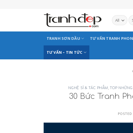
Skip
to
content
TRANH SƠN DẦU
TƯ VẤN TRANH PHO
TƯ VẤN – TIN TỨC
NGHỆ SĨ & TÁC PHẨM
,
TOP NHỮNG
30 Bức Tranh P
POSTED