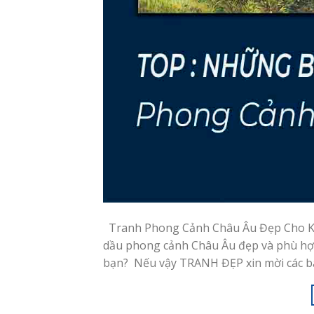
Tranh Phong Cảnh Châu Âu Đẹp Cho Kh
dầu phong cảnh Châu Âu đẹp và phù hợp
bạn? Nếu vậy TRANH ĐẸP xin mời các b