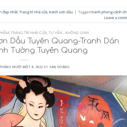
h đẹp nhất
,
Trang trí nhà cửa
,
tranh sơn dầu
|
Tagged
tranh phong cảnh ch
Leave a com
 PHẨM
,
TRANG TRÍ NHÀ CỬA
,
TƯ VẤN - KHÔNG GIAN
Sơn Dầu Tuyên Quang-Tranh Dán
anh Tường Tuyên Quang
THÁNG MƯỜI MỘT 8, 2022
BY
SAN HOÀNG