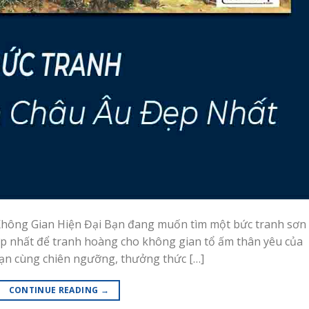
ông Gian Hiện Đại Bạn đang muốn tìm một bức tranh sơn
 nhất để tranh hoàng cho không gian tổ ấm thân yêu của
ạn cùng chiên ngưỡng, thưởng thức […]
CONTINUE READING
→