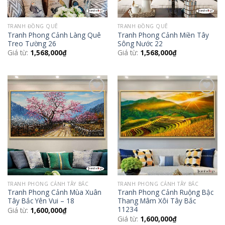
TRANH ĐỒNG QUÊ
TRANH ĐỒNG QUÊ
Tranh Phong Cảnh Làng Quê
Tranh Phong Cảnh Miền Tây
Treo Tường 26
Sông Nước 22
Giá từ:
1,568,000
₫
Giá từ:
1,568,000
₫
Add to
Add to
Wishlist
Wishlist
TRANH PHONG CẢNH TÂY BẮC
TRANH PHONG CẢNH TÂY BẮC
Tranh Phong Cảnh Mùa Xuân
Tranh Phong Cảnh Ruộng Bậc
Tây Bắc Yên Vui – 18
Thang Mâm Xôi Tây Bắc
11234
Giá từ:
1,600,000
₫
Giá từ:
1,600,000
₫