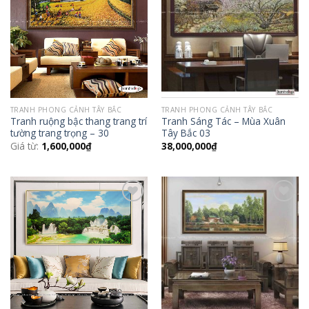
Wishlist
Wishlist
TRANH PHONG CẢNH TÂY BẮC
TRANH PHONG CẢNH TÂY BẮC
Tranh ruộng bậc thang trang trí
Tranh Sáng Tác – Mùa Xuân
tường trang trọng – 30
Tây Bắc 03
Giá từ:
1,600,000
₫
38,000,000
₫
Add to
Add to
Wishlist
Wishlist