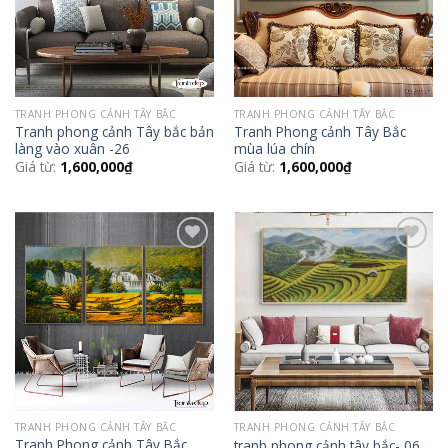
TRANH PHONG CẢNH TÂY BẮC
TRANH PHONG CẢNH TÂY BẮC
Tranh phong cảnh Tây bắc bản
Tranh Phong cảnh Tây Bắc
làng vào xuân -26
mùa lúa chín
Giá từ:
1,600,000
₫
Giá từ:
1,600,000
₫
Add to
Add to
Wishlist
Wishlist
TRANH PHONG CẢNH TÂY BẮC
TRANH PHONG CẢNH TÂY BẮC
Tranh Phong cảnh Tây Bắc
tranh phong cảnh tây bắc- 06