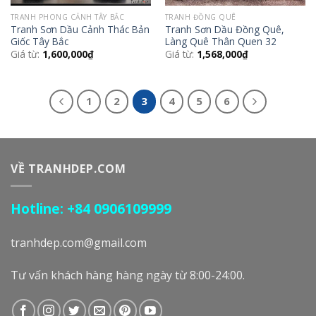
TRANH PHONG CẢNH TÂY BẮC
TRANH ĐỒNG QUÊ
Tranh Sơn Dầu Cảnh Thác Bản
Tranh Sơn Dầu Đồng Quê,
Giốc Tây Bắc
Làng Quê Thân Quen 32
Giá từ:
1,600,000
₫
Giá từ:
1,568,000
₫
1
2
3
4
5
6
VỀ TRANHDEP.COM
Hotline: +84 0906109999
tranhdep.com@gmail.com
Tư vấn khách hàng hàng ngày từ 8:00-24:00.