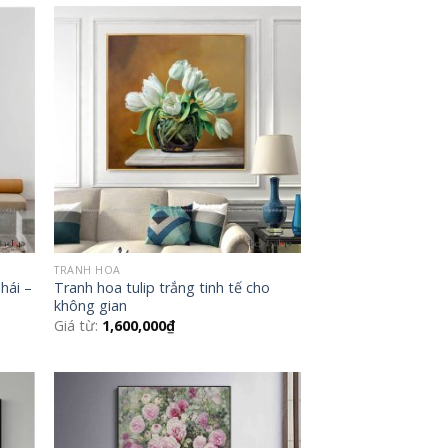
 to
Add to
list
Wishlist
TRANH HOA
hái –
Tranh hoa tulip trắng tinh tế cho
không gian
Giá từ:
1,600,000
₫
 to
Add to
list
Wishlist