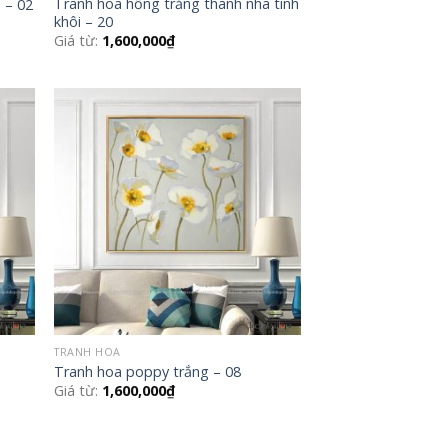
Tranh hoa hồng trắng thanh nhã tinh
 – 02
khôi – 20
Giá từ:
1,600,000
₫
 to
Add to
list
Wishlist
TRANH HOA
Tranh hoa poppy trắng – 08
Giá từ:
1,600,000
₫