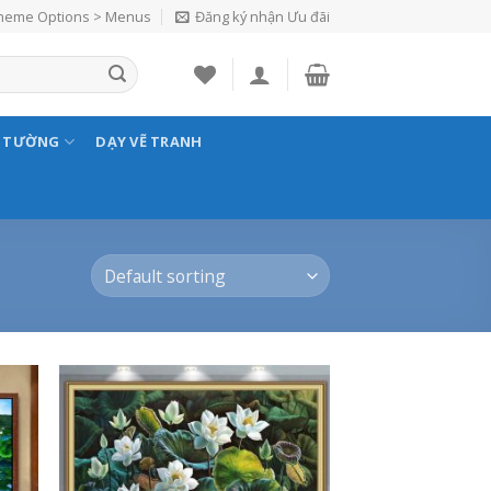
Theme Options > Menus
Đăng ký nhận Ưu đãi
N TƯỜNG
DẠY VẼ TRANH
 to
Add to
list
Wishlist