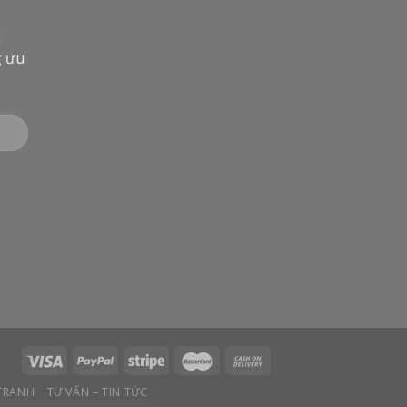
n
g ưu
 TRANH
TƯ VẤN – TIN TỨC