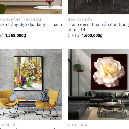
H NHÀ HÀNG - KHÁCH SẠN
HOA MẪU ĐƠN
sen trắng đẹp dịu dàng – Thanh
Tranh decor hoa mẫu đơn trắng
phái – 14
từ:
1,568,000
₫
Giá từ:
1,600,000
₫
Add to
Add
Wishlist
Wish
H TĨNH VẬT
TRANH HOA