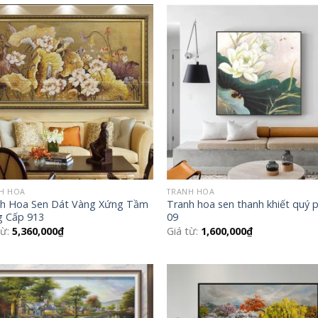
Add to
Add
Wishlist
Wish
H HOA
TRANH HOA
h Hoa Sen Dát Vàng Xứng Tầm
Tranh hoa sen thanh khiết quý p
 Cấp 913
09
từ:
5,360,000
₫
Giá từ:
1,600,000
₫
Add to
Add
Wishlist
Wish