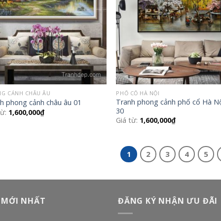
G CẢNH CHÂU ÂU
PHỐ CỔ HÀ NỘI
Tranh phong cảnh phố cổ Hà Nộ
h phong cảnh châu âu 01
30
từ:
1,600,000
₫
Giá từ:
1,600,000
₫
1
2
3
4
5
 MỚI NHẤT
ĐĂNG KÝ NHẬN ƯU ĐÃI