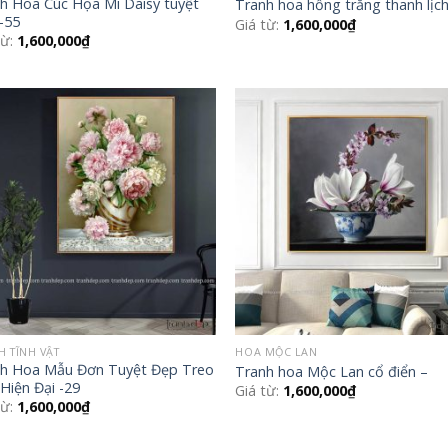
h Hoa Cúc Họa Mi Daisy tuyệt
Tranh hoa hồng trắng thanh lịch
-55
Giá từ:
1,600,000
₫
từ:
1,600,000
₫
Add to
Add
Wishlist
Wish
H TĨNH VẬT
HOA MỘC LAN
h Hoa Mẫu Đơn Tuyệt Đẹp Treo
Tranh hoa Mộc Lan cổ điển –
Hiện Đại -29
Giá từ:
1,600,000
₫
từ:
1,600,000
₫