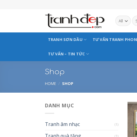
Skip
to
content
TRANH SƠN DẦU
TƯ VẤN TRANH PHO
TƯ VẤN – TIN TỨC
Shop
HOME
/
SHOP
DANH MỤC
Tranh âm nhạc
(1)
Tranh quà tặng
(1)