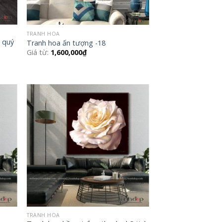
TRANH HOA
 quý
Tranh hoa ấn tượng -18
Giá từ:
1,600,000
₫
 to
Add to
list
Wishlist
TRANH HOA