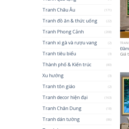
Tranh Châu Âu
(171)
Tranh đồ ăn & thức uống
(22)
Tranh Phong Cảnh
(208)
Tranh xì gà và rượu vang
(2)
TRAN
Đầm 
Tranh tiêu biểu
Giá 
(3)
Thành phố & Kiến trúc
(80)
Xu hướng
(3)
Tranh tôn giáo
(2)
Tranh decor hiện đại
(163)
Tranh Chân Dung
(18)
Tranh dán tường
(86)