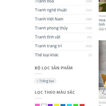
Tranh hoa
(268)
Tranh nghệ thuật
(102)
TRAN
Tranh Việt Nam
(288)
Hoa 
tịnh
Tranh phong thủy
(109)
Giá 
Tranh tĩnh vật
(95)
Tranh trang trí
(828)
Thể loại khác
(7)
BỘ LỌC SẢN PHẨM
Trắng bạc
LỌC THEO MÀU SẮC
TRAN