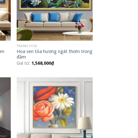
TRANH HOA
sen
Hoa sen tỏa hương ngát thơm trong
đầm
Giá từ:
1,568,000
₫
 to
Add to
list
Wishlist