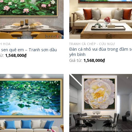
H HOA
TRANH CÁ CHÉP - CỬU NGƯ
Đàn cá nhỏ vui đùa trong đầm 
sen quê em – Tranh sơn dầu
yên bình
từ:
1,568,000
₫
Giá từ:
1,568,000
₫
Add to
Add
Wishlist
Wish