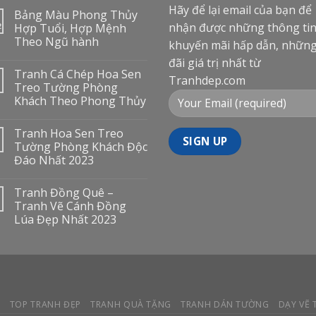
Hãy để lại email của bạn để
Bảng Màu Phong Thủy
nhận được những thông ti
2
Hợp Tuổi, Hợp Mệnh
Theo Ngũ hành
khuyến mãi hấp dẫn, nhữn
đãi giá trị nhất từ
Tranh Cá Chép Hoa Sen
Tranhdep.com
Treo Tường Phòng
Khách Theo Phong Thủy
Tranh Hoa Sen Treo
Tường Phòng Khách Độc
Đáo Nhất 2023
Tranh Đồng Quê –
Tranh Vẽ Cánh Đồng
Lúa Đẹp Nhất 2023
Y
TOP TRANH ĐẸP
TRANH QUÀ TẶNG
TRANH DÁN TƯỜNG
DẠY VẼ