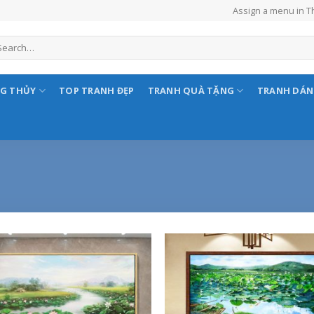
Assign a menu in 
NG THỦY
TOP TRANH ĐẸP
TRANH QUÀ TẶNG
TRANH DÁ
Add to
Add
Wishlist
Wish