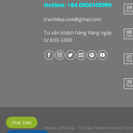
Hotline: +84 0906109999
04
Th1
tranhdep.com@gmail.com
09
Tư vấn khách hàng hàng ngày
Th5
từ 8:00-24:00.
07
Th5
29
Th4
Chat Zalo
TRANH SƠN DẦU
TƯ VẤN TRANH PHONG THỦ