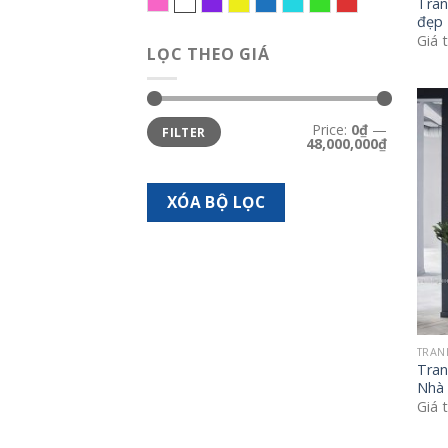
Hồng
Trắng bạc
Tím
Vàng
Xanh biển
Xanh da trời
Xanh lá
Đỏ
Tran
đẹp 
Giá 
LỌC THEO GIÁ
Min
Max
Price:
0₫
—
FILTER
price
price
48,000,000₫
XÓA BỘ LỌC
TRAN
Tran
Nhà 
Giá 