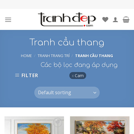
Skip
to
content
Tranh cầu thang
HOME
/
TRANH TRANG TRÍ
/
TRANH CẦU THANG
Các bộ lọc đang áp dụng
FILTER
Cam
Add to
Add to