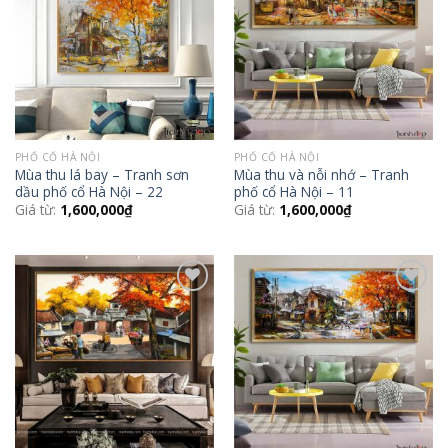
Wishlist
Wishlist
PHỐ CỔ HÀ NỘI
PHỐ CỔ HÀ NỘI
Mùa thu lá bay – Tranh sơn
Mùa thu và nỗi nhớ – Tranh
dầu phố cổ Hà Nội – 22
phố cổ Hà Nội – 11
Giá từ:
1,600,000
₫
Giá từ:
1,600,000
₫
Add to
Add to
Wishlist
Wishlist