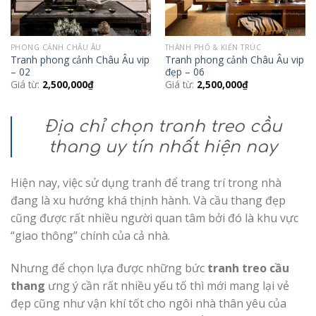
PHONG CẢNH CHÂU ÂU
THÀNH PHỐ & KIẾN TRÚC
Tranh phong cảnh Châu Âu vip
Tranh phong cảnh Châu Âu vip
– 02
đẹp – 06
Giá từ:
2,500,000
₫
Giá từ:
2,500,000
₫
Địa chỉ chọn tranh treo cầu
thang uy tín nhất hiện nay
Hiện nay, việc sử dụng tranh để trang trí trong nhà
đang là xu hướng khá thịnh hành. Và cầu thang đẹp
cũng được rất nhiều người quan tâm bởi đó là khu vực
“giao thông” chính của cả nhà.
Nhưng để chọn lựa được những bức
tranh treo cầu
thang
ưng ý cần rất nhiều yếu tố thì mới mang lại vẻ
đẹp cũng như vận khí tốt cho ngôi nhà thân yêu của