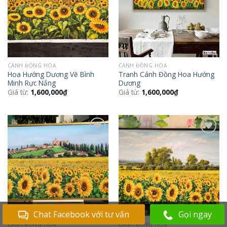
CÁNH ĐỒNG HOA
CÁNH ĐỒNG HOA
Hoa Hướng Dương Vẽ Bình
Tranh Cánh Đồng Hoa Hướng
Minh Rực Nắng
Dương
Giá từ:
1,600,000
₫
Giá từ:
1,600,000
₫
Add to
Add to
Wishlist
Wishlist
Chat Facebook với tư vấn
Gọi ngay
CÁNH ĐỒNG HOA
CÁNH ĐỒNG HOA