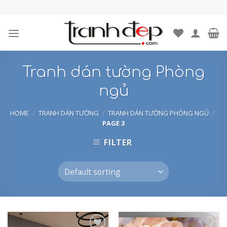
Skip
to
content
Tranh dán tường Phòng
ngủ
HOME
/
TRANH DÁN TƯỜNG
/
TRANH DÁN TƯỜNG PHÒNG NGỦ
/
PAGE 3
FILTER