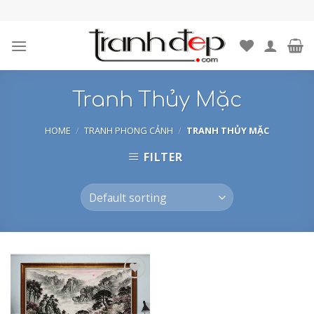
Skip
to
content
Tranh Thủy Mặc
HOME
/
TRANH PHONG CẢNH
/
TRANH THỦY MẶC
FILTER
Add to
Wishlist