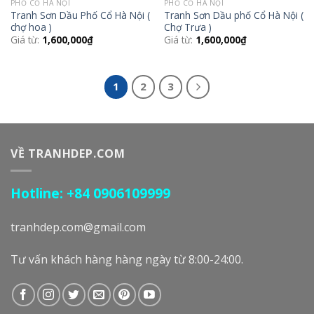
PHỐ CỔ HÀ NỘI
PHỐ CỔ HÀ NỘI
Tranh Sơn Dầu Phố Cổ Hà Nội (
Tranh Sơn Dầu phố Cổ Hà Nội (
chợ hoa )
Chợ Trưa )
Giá từ:
1,600,000
₫
Giá từ:
1,600,000
₫
1
2
3
VỀ TRANHDEP.COM
Hotline: +84 0906109999
tranhdep.com@gmail.com
Tư vấn khách hàng hàng ngày từ 8:00-24:00.