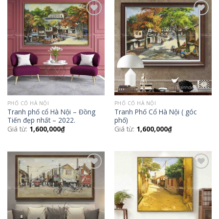
Add to
Add to
Wishlist
Wishlist
PHỐ CỔ HÀ NỘI
PHỐ CỔ HÀ NỘI
Tranh phố cổ Hà Nội – Đồng
Tranh Phố Cổ Hà Nội ( góc
Tiến đẹp nhất – 2022.
phố)
Giá từ:
1,600,000
₫
Giá từ:
1,600,000
₫
Add to
Add to
Wishlist
Wishlist