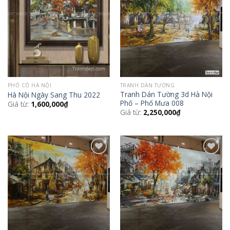
Add to
Add to
Wishlist
Wishlist
PHỐ CỔ HÀ NỘI
TRANH DÁN TƯỜNG
Tranh Dán Tường 3d Hà Nội
Hà Nội Ngày Sang Thu 2022
Phố – Phố Mưa 008
Giá từ:
1,600,000
₫
Giá từ:
2,250,000
₫
Add to
Add to
Wishlist
Wishlist