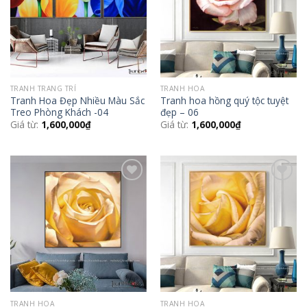
TRANH TRANG TRÍ
TRANH HOA
Tranh Hoa Đẹp Nhiều Màu Sắc
Tranh hoa hồng quý tộc tuyệt
Treo Phòng Khách -04
đẹp – 06
Giá từ:
1,600,000
₫
Giá từ:
1,600,000
₫
Add to
Add to
Wishlist
Wishlist
TRANH HOA
TRANH HOA