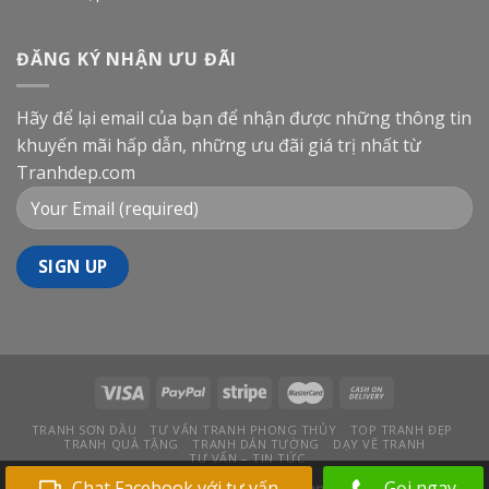
ĐĂNG KÝ NHẬN ƯU ĐÃI
Hãy để lại email của bạn để nhận được những thông tin
khuyến mãi hấp dẫn, những ưu đãi giá trị nhất từ
Tranhdep.com
TRANH SƠN DẦU
TƯ VẤN TRANH PHONG THỦY
TOP TRANH ĐẸP
TRANH QUÀ TẶNG
TRANH DÁN TƯỜNG
DẠY VẼ TRANH
TƯ VẤN – TIN TỨC
Chat Facebook với tư vấn
Gọi ngay
Bản quyền 2026 ©
Tranhdep.com