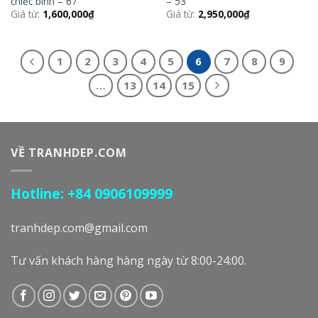
chiếc bình – 67
– 53
Giá từ:
1,600,000
₫
Giá từ:
2,950,000
₫
1
2
3
4
5
6
7
8
9
…
13
14
15
VỀ TRANHDEP.COM
Hotline: +84 0906109999
tranhdep.com@gmail.com
Tư vấn khách hàng hàng ngày từ 8:00-24:00.