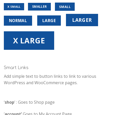
SMALL
SMALLER
X SMALL
LARGER
NORMAL
LARGE
X LARGE
Smart Links
Add simple text to button links to link to various
WordPress and WooCommerce pages.
‘
shop
‘ : Goes to Shop page
‘
account’
Goes to My Account Page