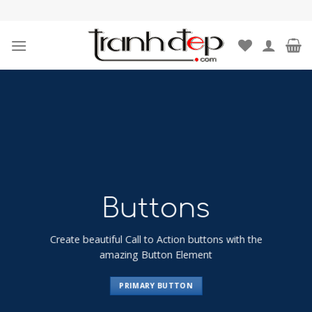
Skip
to
content
Buttons
Create beautiful Call to Action buttons with the
amazing Button Element
PRIMARY BUTTON