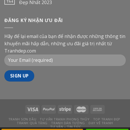
Th4
Đẹp Nhất 2023
ĐĂNG KÝ NHẬN ƯU ĐÃI
Hãy để lại email của bạn để nhận được những thông tin
khuyến mãi hấp dẫn, những ưu đãi giá trị nhất từ
Tranhdep.com
TRANH SƠN DẦU
TƯ VẤN TRANH PHONG THỦY
TOP TRANH ĐẸP
TRANH QUÀ TẶNG
TRANH DÁN TƯỜNG
DẠY VẼ TRANH
TƯ VẤN – TIN TỨC