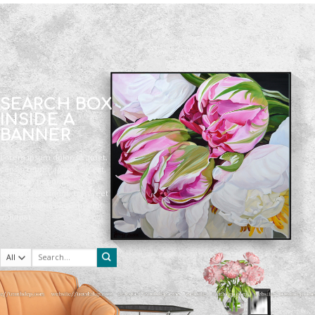
SEARCH BOX
INSIDE A
BANNER
Lorem ipsum dolor sit amet,
consectetuer adipiscing elit,
sed diam nonummy nibh
euismod tincidunt ut laoreet
dolore magna aliquam erat
volutpat.