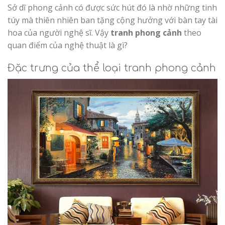
Sở dĩ phong cảnh có được sức hút đó là nhờ những tinh
túy mà thiên nhiên ban tặng cộng hưởng với bàn tay tài
hoa của người nghệ sĩ. Vậy
tranh phong cảnh
theo
quan điểm của nghệ thuật là gì?
Đặc trưng của thể loại tranh phong cảnh