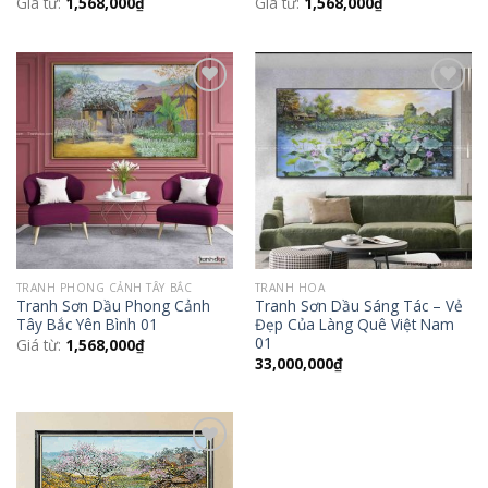
Giá từ:
1,568,000
₫
Giá từ:
1,568,000
₫
Add to
Add to
Wishlist
Wishlist
TRANH PHONG CẢNH TÂY BẮC
TRANH HOA
Tranh Sơn Dầu Phong Cảnh
Tranh Sơn Dầu Sáng Tác – Vẻ
Tây Bắc Yên Bình 01
Đẹp Của Làng Quê Việt Nam
01
Giá từ:
1,568,000
₫
33,000,000
₫
Add to
Wishlist