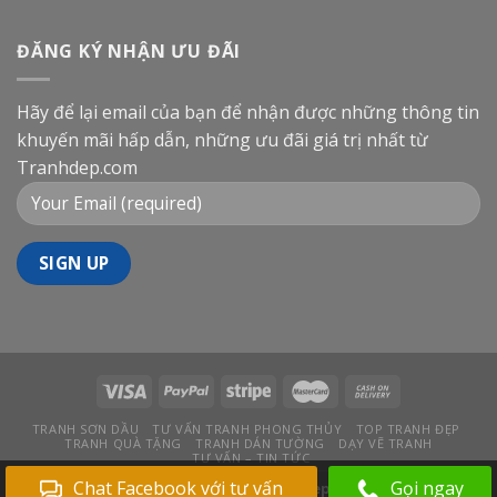
ĐĂNG KÝ NHẬN ƯU ĐÃI
Hãy để lại email của bạn để nhận được những thông tin
khuyến mãi hấp dẫn, những ưu đãi giá trị nhất từ
Tranhdep.com
TRANH SƠN DẦU
TƯ VẤN TRANH PHONG THỦY
TOP TRANH ĐẸP
TRANH QUÀ TẶNG
TRANH DÁN TƯỜNG
DẠY VẼ TRANH
TƯ VẤN – TIN TỨC
Chat Facebook với tư vấn
Gọi ngay
Bản quyền 2026 ©
Tranhdep.com