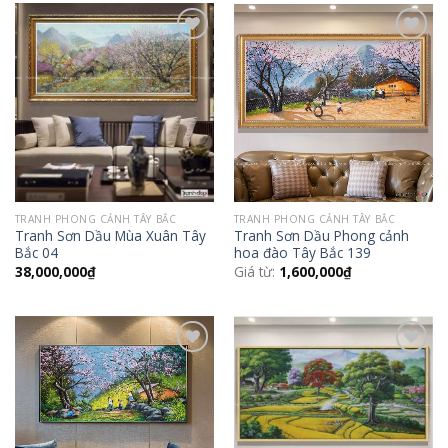
Add to
Add to
Wishlist
Wishlist
TRANH PHONG CẢNH TÂY BẮC
TRANH PHONG CẢNH TÂY BẮC
Tranh Sơn Dầu Mùa Xuân Tây
Tranh Sơn Dầu Phong cảnh
Bắc 04
hoa đào Tây Bắc 139
38,000,000
₫
Giá từ:
1,600,000
₫
Add to
Add to
Wishlist
Wishlist