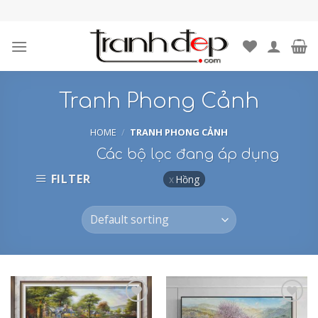
Skip
to
content
Tranh Phong Cảnh
HOME
/
TRANH PHONG CẢNH
Các bộ lọc đang áp dụng
FILTER
Hồng
Add to
Add to