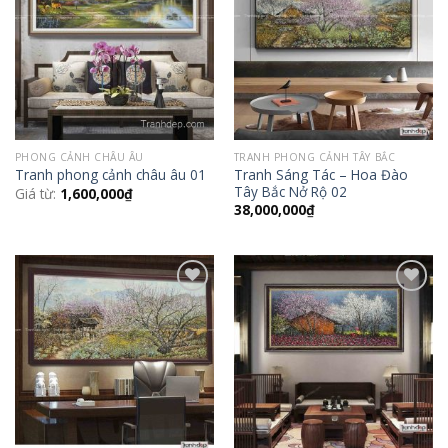
Wishlist
Wishlist
PHONG CẢNH CHÂU ÂU
TRANH PHONG CẢNH TÂY BẮC
Tranh Sáng Tác – Hoa Đào
Tranh phong cảnh châu âu 01
Tây Bắc Nở Rộ 02
Giá từ:
1,600,000
₫
38,000,000
₫
Add to
Add to
Wishlist
Wishlist