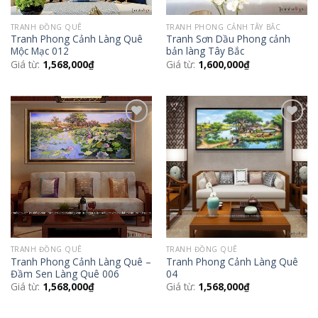
TRANH ĐỒNG QUÊ
TRANH PHONG CẢNH TÂY BẮC
Tranh Phong Cảnh Làng Quê
Tranh Sơn Dầu Phong cảnh
Mộc Mạc 012
bản làng Tây Bắc
Giá từ:
1,568,000
₫
Giá từ:
1,600,000
₫
Add to
Add to
Wishlist
Wishlist
TRANH ĐỒNG QUÊ
TRANH ĐỒNG QUÊ
Tranh Phong Cảnh Làng Quê –
Tranh Phong Cảnh Làng Quê
Đầm Sen Làng Quê 006
04
Giá từ:
1,568,000
₫
Giá từ:
1,568,000
₫