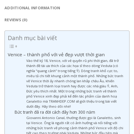
ADDITIONAL INFORMATION
REVIEWS (0)
Danh mục bài viết
Venice – thành phố với vẻ đẹp vượt thời gian
Vào thế kỷ 18, Venice, với vẻ quyến rũ phi thời gian, đã trở
thành đề tài ưa thích của các họa sĩ theo dòng Veduta (có
nghĩa “quang cảnh” trong tiếng Ý). Dòng tranh khổ cực to,
miêu tả chi tiết khung cảnh một thành phố. Những bức tranh
vẽ Venice thời ấy nhanh chóng lan khắp châu Âu, khiến
Veduta trở thành loại tranh hay được các nhà giàu Ý, Anh,
Đức yêu thích nhất. Một trong những bức tranh vẽ thành
phố Venice xinh đẹp phải kể đến tác phẩm của danh hoạ
Canaletto mà TRANHDEP.COM sẽ giới thiệu trong bài viết
dưới đây. Hãy theo dõi nhé!
Bức tranh đã ra đời cách đây hơn 300 năm
Giovanni Antonio Canal, thường được gọi là Canaletto, sinh
tại Venice. Ông là người rất có ảnh hưởng và nổi tiếng với
những bức tranh vẽ phong cảnh thành phố Venice với độ chi
tiết cao theo trường phái Veduta. Những bức đầu tiên mà