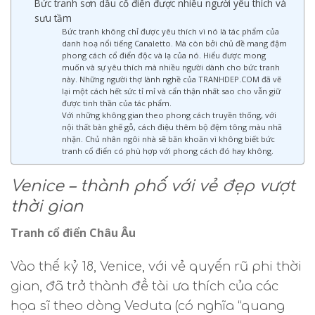
Bức tranh sơn dầu cổ điển được nhiều người yêu thích và
sưu tầm
Bức tranh không chỉ được yêu thích vì nó là tác phẩm của
danh hoạ nổi tiếng Canaletto. Mà còn bởi chủ đề mang đậm
phong cách cổ điển độc và lạ của nó. Hiểu được mong
muốn và sự yêu thích mà nhiều người dành cho bức tranh
này. Những người thợ lành nghề của TRANHDEP.COM đã vẽ
lại một cách hết sức tỉ mỉ và cẩn thận nhất sao cho vẫn giữ
được tinh thần của tác phẩm.
Với những không gian theo phong cách truyền thống, với
nội thất bàn ghế gỗ, cách điệu thêm bộ đệm tông màu nhã
nhặn. Chủ nhân ngôi nhà sẽ băn khoăn vì không biết bức
tranh cổ điển có phù hợp với phong cách đó hay không.
Venice – thành phố với vẻ đẹp vượt
thời gian
Tranh cổ điển Châu Âu
Vào thế kỷ 18, Venice, với vẻ quyến rũ phi thời
gian, đã trở thành đề tài ưa thích của các
họa sĩ theo dòng Veduta (có nghĩa “quang