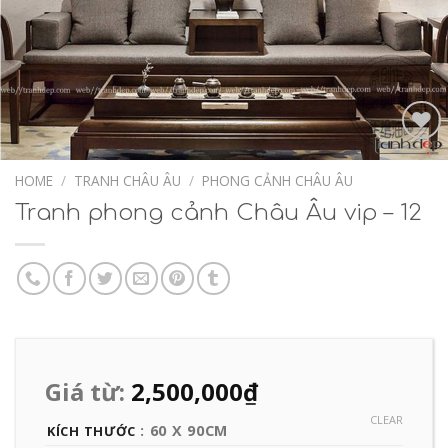
Add to
Wishlist
HOME
/
TRANH CHÂU ÂU
/
PHONG CẢNH CHÂU ÂU
Tranh phong cảnh Châu Âu vip – 12
Giá từ:
2,500,000
₫
CLEAR
: 60 X 90CM
KÍCH THƯỚC