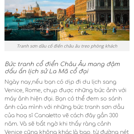
Tranh sơn dầu cổ điển châu âu treo phòng khách
Bức tranh cổ điển Châu Âu mang đậm
dấu ấn lịch sử La Mã cổ đại
Ngày nay,nếu bạn có dịp đi du lịch sang
Venice, Rome, chụp đuợc những bức ảnh với
máy ảnh hiện đại. Bạn có thể đem so sánh
ảnh của mình với những bức tranh sơn dầu
của hoạ sĩ Canaletto vẽ cách đây gần 300
năm. Và sẽ bất ngờ khi thấy ràng cảnh
Venice cũng không khác là bao, từ đường nét