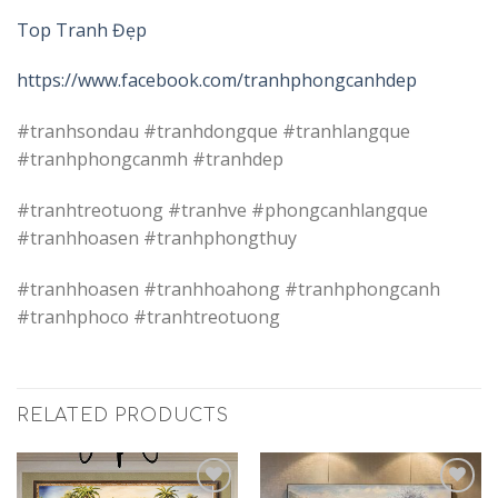
Top Tranh Đẹp
https://www.facebook.com/tranhphongcanhdep
#tranhsondau #tranhdongque #tranhlangque
#tranhphongcanmh #tranhdep
#tranhtreotuong #tranhve #phongcanhlangque
#tranhhoasen #tranhphongthuy
#tranhhoasen #tranhhoahong #tranhphongcanh
#tranhphoco #tranhtreotuong
RELATED PRODUCTS