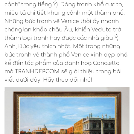
cảnh” trong tiếng Ý). Dòng tranh khổ cực to,
miêu tả chi tiết khung cảnh một thành phố.
Những bức tranh vẽ Venice thời ấy nhanh
chóng lan khắp châu Âu, khiến Veduta trở
thành loại tranh hay được các nhà giàu Ý,
Anh, Đức yêu thích nhất. Một trong những
bức tranh vẽ thành phố Venice xinh đẹp phải
kể đến tác phẩm của danh hoạ Canaletto
mà
TRANHDEP.COM
sẽ giới thiệu trong bài
viết dưới đây. Hãy theo dõi nhé!