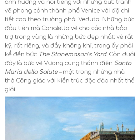
ảnh hưởng và nổi tiếng với những bức tranh
vẽ phong cảnh thành phố Venice với độ chi
tiết cao theo trường phái Veduta. Những bức
đầu tiên mà Canaletto vẽ cho các nhà bảo
trợ trong vùng là những bức đẹp nhất: vẽ rất
kỹ, rất riêng, và đầy không khí, trong ấy phải
kể đến bức
The Stonemason’s Yard
.
Còn dưới
đây là bức vẽ Vương cung thánh điện
Santa
Maria della Salute –
một trong những nhà
thờ Công giáo với kiến trúc độc đáo nhất thế
giới.