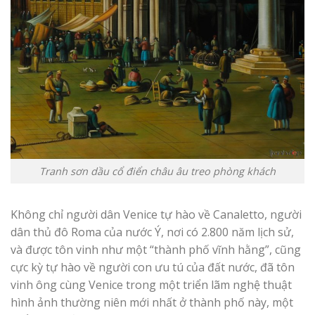
Tranh sơn dầu cổ điển châu âu treo phòng khách
Không chỉ người dân Venice tự hào về Canaletto, người
dân thủ đô Roma của nước Ý, nơi có 2.800 năm lịch sử,
và được tôn vinh như một “thành phố vĩnh hằng”, cũng
cực kỳ tự hào về người con ưu tú của đất nước, đã tôn
vinh ông cùng Venice trong một triển lãm nghệ thuật
hình ảnh thường niên mới nhất ở thành phố này, một