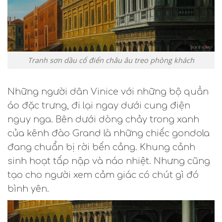
Tranh sơn dầu cổ điển châu âu treo phòng khách
Những người dân Vinice với những bộ quần
áo đặc trưng, đi lại ngay dưới cung điện
nguy nga. Bên dưới dòng chảy trong xanh
của kênh đào Grand là những chiếc gondola
đang chuẩn bị rời bến cảng. Khung cảnh
sinh hoạt tấp nập và náo nhiệt. Nhưng cũng
tạo cho người xem cảm giác có chút gì đó
bình yên.