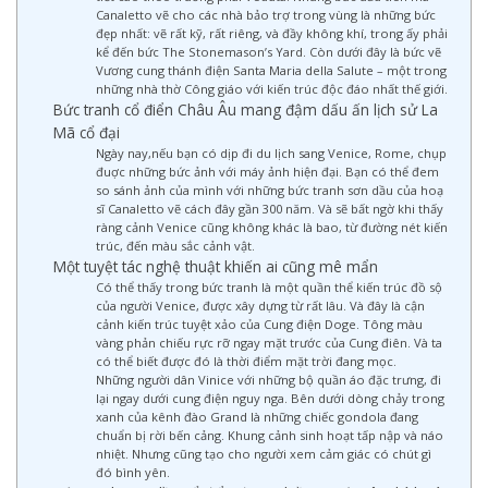
Canaletto vẽ cho các nhà bảo trợ trong vùng là những bức
đẹp nhất: vẽ rất kỹ, rất riêng, và đầy không khí, trong ấy phải
kể đến bức The Stonemason’s Yard. Còn dưới đây là bức vẽ
Vương cung thánh điện Santa Maria della Salute – một trong
những nhà thờ Công giáo với kiến trúc độc đáo nhất thế giới.
Bức tranh cổ điển Châu Âu mang đậm dấu ấn lịch sử La
Mã cổ đại
Ngày nay,nếu bạn có dịp đi du lịch sang Venice, Rome, chụp
đuợc những bức ảnh với máy ảnh hiện đại. Bạn có thể đem
so sánh ảnh của mình với những bức tranh sơn dầu của hoạ
sĩ Canaletto vẽ cách đây gần 300 năm. Và sẽ bất ngờ khi thấy
ràng cảnh Venice cũng không khác là bao, từ đường nét kiến
trúc, đến màu sắc cảnh vật.
Một tuyệt tác nghệ thuật khiến ai cũng mê mẩn
Có thể thấy trong bức tranh là một quần thể kiến trúc đồ sộ
của người Venice, được xây dựng từ rất lâu. Và đây là cận
cảnh kiến trúc tuyệt xảo của Cung điện Doge. Tông màu
vàng phản chiếu rực rỡ ngay mặt trước của Cung điên. Và ta
có thể biết được đó là thời điểm mặt trời đang mọc.
Những người dân Vinice với những bộ quần áo đặc trưng, đi
lại ngay dưới cung điện nguy nga. Bên dưới dòng chảy trong
xanh của kênh đào Grand là những chiếc gondola đang
chuẩn bị rời bến cảng. Khung cảnh sinh hoạt tấp nập và náo
nhiệt. Nhưng cũng tạo cho người xem cảm giác có chút gì
đó bình yên.