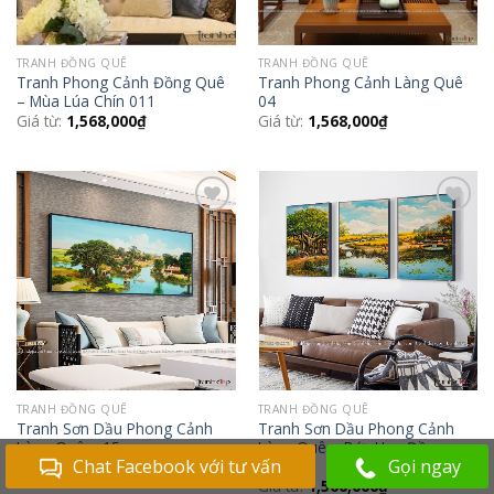
TRANH ĐỒNG QUÊ
TRANH ĐỒNG QUÊ
Tranh Phong Cảnh Đồng Quê
Tranh Phong Cảnh Làng Quê
– Mùa Lúa Chín 011
04
Giá từ:
1,568,000
₫
Giá từ:
1,568,000
₫
Add to
Add to
Wishlist
Wishlist
TRANH ĐỒNG QUÊ
TRANH ĐỒNG QUÊ
Tranh Sơn Dầu Phong Cảnh
Tranh Sơn Dầu Phong Cảnh
Làng Quê – 15
Làng Quê – Bức Họa Đồng
Chat Facebook với tư vấn
Gọi ngay
Quê 02
Giá từ:
1,568,000
₫
Giá từ:
1,500,000
₫