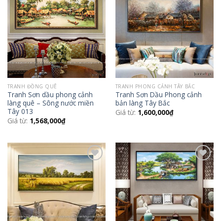
Add to
Add to
Wishlist
Wishlist
TRANH ĐỒNG QUÊ
TRANH PHONG CẢNH TÂY BẮC
Tranh Sơn dầu phong cảnh
Tranh Sơn Dầu Phong cảnh
làng quê – Sông nước miền
bản làng Tây Bắc
Tây 013
Giá từ:
1,600,000
₫
Giá từ:
1,568,000
₫
Add to
Add to
Wishlist
Wishlist