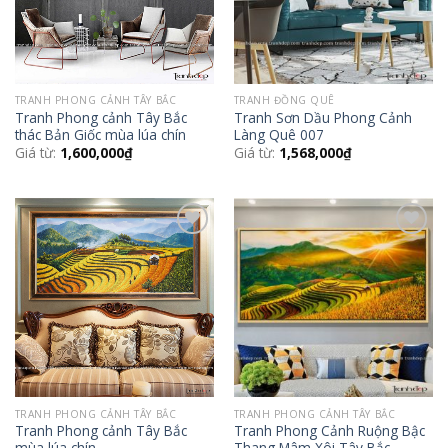
TRANH PHONG CẢNH TÂY BẮC
TRANH ĐỒNG QUÊ
Tranh Phong cảnh Tây Bắc
Tranh Sơn Dầu Phong Cảnh
thác Bản Giốc mùa lúa chín
Làng Quê 007
Giá từ:
1,600,000
₫
Giá từ:
1,568,000
₫
Add to
Add to
Wishlist
Wishlist
TRANH PHONG CẢNH TÂY BẮC
TRANH PHONG CẢNH TÂY BẮC
Tranh Phong cảnh Tây Bắc
Tranh Phong Cảnh Ruộng Bậc
mùa lúa chín
Thang Mâm Xôi Tây Bắc