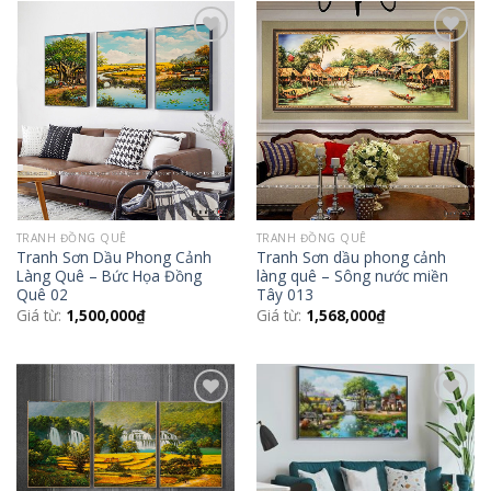
Add to
Add to
Wishlist
Wishlist
TRANH ĐỒNG QUÊ
TRANH ĐỒNG QUÊ
Tranh Sơn Dầu Phong Cảnh
Tranh Sơn dầu phong cảnh
Làng Quê – Bức Họa Đồng
làng quê – Sông nước miền
Quê 02
Tây 013
Giá từ:
1,500,000
₫
Giá từ:
1,568,000
₫
Add to
Add to
Wishlist
Wishlist