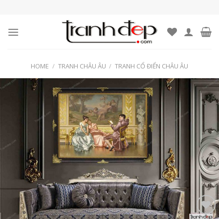
Skip
to
content
HOME
/
TRANH CHÂU ÂU
/
TRANH CỔ ĐIỂN CHÂU ÂU