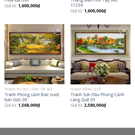
11234
Giá từ:
1,600,000
₫
Giá từ:
1,600,000
₫
Add to
Add to
Wishlist
Wishlist
TRANH PHONG CẢNH TÂY BẮC
TRANH ĐỒNG QUÊ
Tranh Phong cảnh thác nước
Tranh Sơn Dầu Phong Cảnh
bản Giốc 09
Làng Quê 05
Giá từ:
1,568,000
₫
Giá từ:
2,580,000
₫