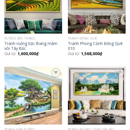
RUỘNG BẬC THANG
TRANH ĐỒNG QUÊ
Tranh ruộng bậc thang mâm
Tranh Phong Cảnh Đồng Quê
xôi Tây Bắc
010
Giá từ:
1,600,000
₫
Giá từ:
1,568,000
₫
Add to
Add to
Wishlist
Wishlist
TRANH DÁN TƯỜNG
TRANH PHONG CẢNH TÂY BẮC