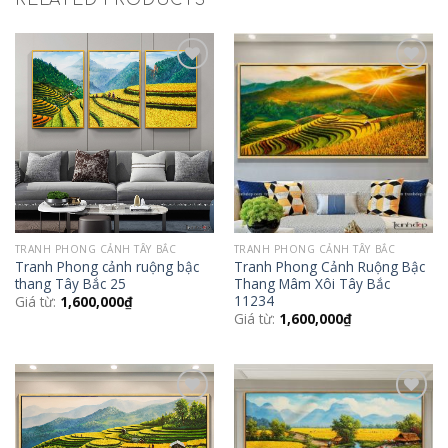
RELATED PRODUCTS
Add to
Add to
Wishlist
Wishlist
TRANH PHONG CẢNH TÂY BẮC
TRANH PHONG CẢNH TÂY BẮC
Tranh Phong cảnh ruộng bậc
Tranh Phong Cảnh Ruộng Bậc
thang Tây Bắc 25
Thang Mâm Xôi Tây Bắc
11234
Giá từ:
1,600,000
₫
Giá từ:
1,600,000
₫
Add to
Add to
Wishlist
Wishlist