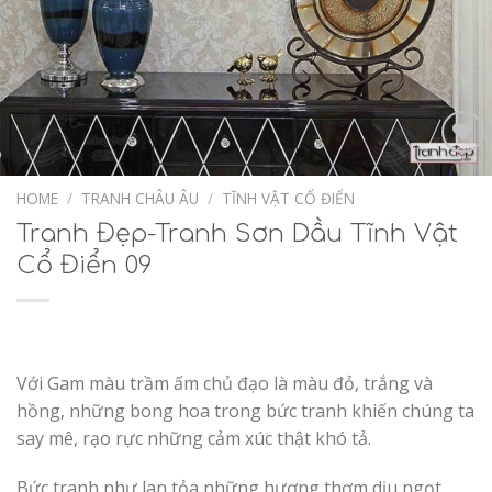
Add to
Wishlist
HOME
/
TRANH CHÂU ÂU
/
TĨNH VẬT CỔ ĐIỂN
Tranh Đẹp-Tranh Sơn Dầu Tĩnh Vật
Cổ Điển 09
Với Gam màu trầm ấm chủ đạo là màu đỏ, trắng và
hồng, những bong hoa trong bức tranh khiến chúng ta
say mê, rạo rực những cảm xúc thật khó tả.
Bức tranh như lan tỏa những hương thơm dịu ngọt,