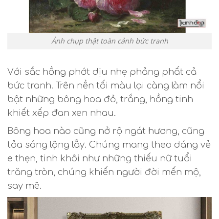
Ảnh chụp thật toàn cảnh bức tranh
Với sắc hồng phớt dịu nhẹ phảng phất cả
bức tranh. Trên nền tối màu lại càng làm nổi
bật những bông hoa đỏ, trắng, hồng tinh
khiết xếp đan xen nhau.
Bông hoa nào cũng nở rộ ngát hương, cũng
tỏa sáng lộng lẫy. Chúng mang theo dáng vẻ
e thẹn, tinh khôi như những thiếu nữ tuổi
trăng tròn, chúng khiến người đời mến mộ,
say mê.