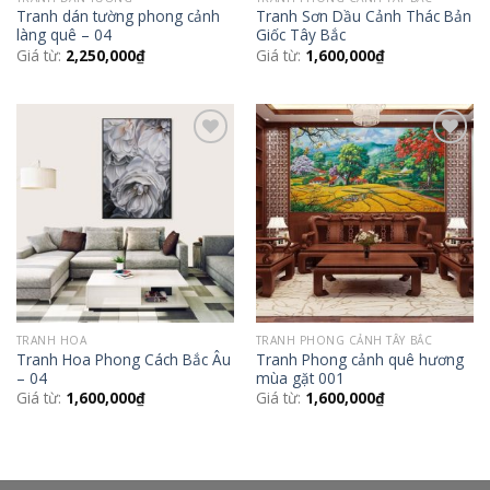
Tranh dán tường phong cảnh
Tranh Sơn Dầu Cảnh Thác Bản
làng quê – 04
Giốc Tây Bắc
Giá từ:
2,250,000
₫
Giá từ:
1,600,000
₫
Add to
Add to
Wishlist
Wishlist
TRANH HOA
TRANH PHONG CẢNH TÂY BẮC
Tranh Hoa Phong Cách Bắc Âu
Tranh Phong cảnh quê hương
– 04
mùa gặt 001
Giá từ:
1,600,000
₫
Giá từ:
1,600,000
₫