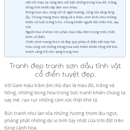
nền tối màu lại càng làm nổi bật những bông hoa đỏ, trắng,
hồng tinh khiết xếp đan xen nhau.
Bông hoa nào cũng nở rộ ngát hương, cũng tỏa sáng lộng
lẫy. Chúng mang theo dáng vẻ e thẹn, tinh khôi như những
thiếu nữ tuổi trăng tròn, chúng khiến người đời mến mộ, say
mê.
Người họa sĩ khéo léo phác họa mẫu đơn trong một chiếc
bình cổ điển.
Chiếc bình mang theo vẻ đẹp quý phái,cổ điển kết hợp hài
hòa cùng với những bông hoa tươi thắm khiến tổng thể bức
tranh càng trở nên sang trọng hơn
Tranh đẹp tranh sơn dầu tĩnh vật
cổ điển tuyệt đẹp.
Với Gam màu trầm ấm chủ đạo là màu đỏ, trắng và
hồng, những bong hoa trong bức tranh khiến chúng ta
say mê, rạo rực những cảm xúc thật khó tả.
Bức tranh như lan tỏa những hương thơm dịu ngọt,
phảng phất những dư vị tinh túy nhất của trời đất trên
từng cánh hoa.