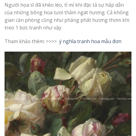
Người họa sĩ đã khéo léo, tỉ mỉ khi đặc tả sự hấp dẫn
của những bông hoa tươi thắm ngát hương. Cả không
gian căn phòng cũng như phảng phất hương thơm khi
treo 1 bức tranh như vậy
Tham khảo thêm: >>>>
ý nghĩa tranh hoa mẫu đơn