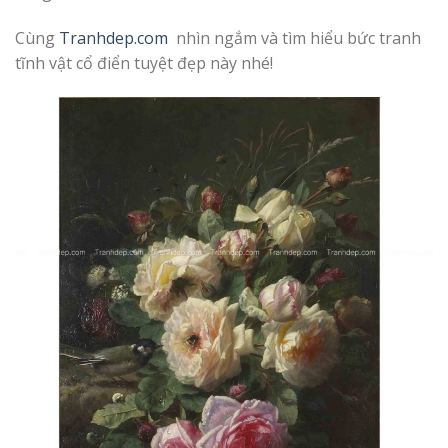
Cùng
Tranhdep.com
nhìn ngắm và tìm hiểu bức tranh
tĩnh vật cổ điển tuyệt đẹp này nhé!