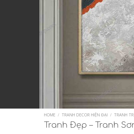
HOME
/
TRANH DECOR HIỆN ĐẠI
/
TRANH T
Tranh Đẹp – Tranh Sơ