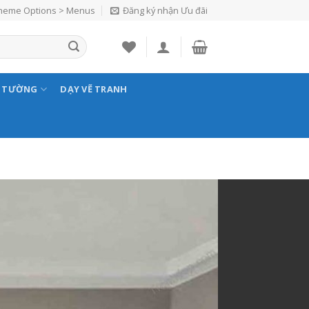
Theme Options > Menus
Đăng ký nhận Ưu đãi
N TƯỜNG
DẠY VẼ TRANH