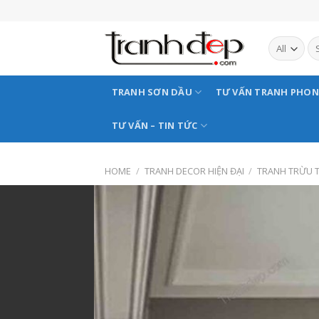
Skip
to
content
TRANH SƠN DẦU
TƯ VẤN TRANH PHO
TƯ VẤN – TIN TỨC
HOME
/
TRANH DECOR HIỆN ĐẠI
/
TRANH TRỪU