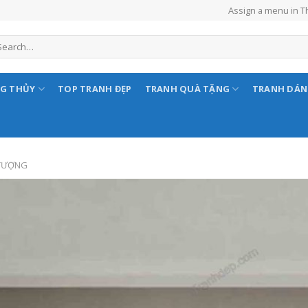
Assign a menu in 
NG THỦY
TOP TRANH ĐẸP
TRANH QUÀ TẶNG
TRANH DÁ
 TƯỢNG