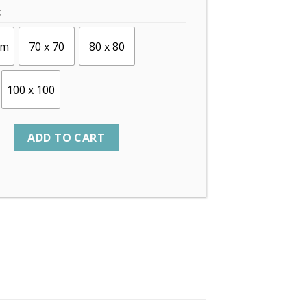
C
cm
70 x 70
80 x 80
100 x 100
ADD TO CART