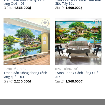
làng Quê – 03
Giốc Tây Bắc
Giá từ:
1,568,000
₫
Giá từ:
1,600,000
₫
Add to
Add to
Wishlist
Wishlist
TRANH DÁN TƯỜNG
TRANH ĐỒNG QUÊ
Tranh dán tường phong cảnh
Tranh Phong Cảnh Làng Quê
làng quê – 04
014
Giá từ:
2,250,000
₫
Giá từ:
1,568,000
₫