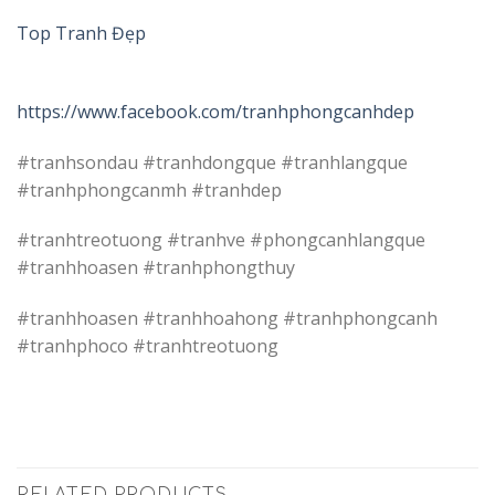
Top Tranh Đẹp
https://www.facebook.com/tranhphongcanhdep
#tranhsondau #tranhdongque #tranhlangque
#tranhphongcanmh #tranhdep
#tranhtreotuong #tranhve #phongcanhlangque
#tranhhoasen #tranhphongthuy
#tranhhoasen #tranhhoahong #tranhphongcanh
#tranhphoco #tranhtreotuong
RELATED PRODUCTS