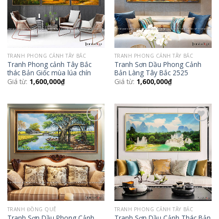
TRANH PHONG CẢNH TÂY BẮC
TRANH PHONG CẢNH TÂY BẮC
Tranh Phong cảnh Tây Bắc
Tranh Sơn Dầu Phong Cảnh
thác Bản Giốc mùa lúa chín
Bản Làng Tây Bắc 2525
Giá từ:
1,600,000
₫
Giá từ:
1,600,000
₫
Add to
Add to
Wishlist
Wishlist
TRANH ĐỒNG QUÊ
TRANH PHONG CẢNH TÂY BẮC
Tranh Sơn Dầu Phong Cảnh
Tranh Sơn Dầu Cảnh Thác Bản