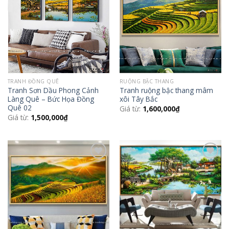
Wishlist
Wishlist
TRANH ĐỒNG QUÊ
RUỘNG BẬC THANG
Tranh Sơn Dầu Phong Cảnh
Tranh ruộng bậc thang mâm
Làng Quê – Bức Họa Đồng
xôi Tây Bắc
Quê 02
Giá từ:
1,600,000
₫
Giá từ:
1,500,000
₫
Add to
Add to
Wishlist
Wishlist