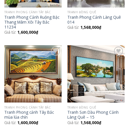
TRANH PHONG CẢNH TÂY BẮC
TRANH ĐỒNG QUÊ
Tranh Phong Cảnh Ruộng Bậc
Tranh Phong Cảnh Làng Quê
Thang Mâm Xôi Tây Bắc
014
11234
Giá từ:
1,568,000
₫
Giá từ:
1,600,000
₫
Add to
Add to
Wishlist
Wishlist
TRANH PHONG CẢNH TÂY BẮC
TRANH ĐỒNG QUÊ
Tranh Phong cảnh Tây Bắc
Tranh Sơn Dầu Phong Cảnh
mùa lúa chín
Làng Quê – 15
Giá từ:
1,600,000
₫
Giá từ:
1,568,000
₫