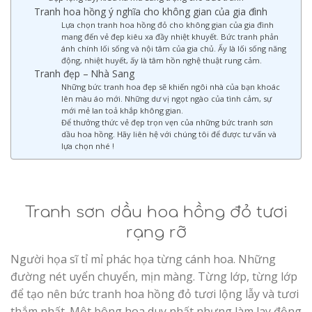
Tranh hoa hồng ý nghĩa cho không gian của gia đình
Lựa chọn tranh hoa hồng đỏ cho không gian của gia đình
mang đến vẻ đẹp kiêu xa đầy nhiệt khuyết. Bức tranh phản
ánh chính lối sống và nội tâm của gia chủ. Ấy là lối sống năng
động, nhiệt huyết, ấy là tâm hồn nghệ thuật rung cảm.
Tranh đẹp – Nhà Sang
Những bức tranh hoa đẹp sẽ khiến ngôi nhà của bạn khoác
lên màu áo mới. Những dư vị ngọt ngào của tình cảm, sự
mới mẻ lan toả khắp không gian.
Để thưởng thức vẻ đẹp trọn vẹn của những bức tranh sơn
dầu hoa hồng. Hãy liên hệ với chúng tôi để được tư vấn và
lựa chọn nhé !
Tranh sơn dầu hoa hồng đỏ tươi
rạng rỡ
Người họa sĩ tỉ mỉ phác họa từng cánh hoa. Những
đường nét uyển chuyển, mịn màng. Từng lớp, từng lớp
để tạo nên bức tranh hoa hồng đỏ tươi lộng lẫy và tươi
thắm nhất. Một bông hoa duy nhất nhưng làm lay động