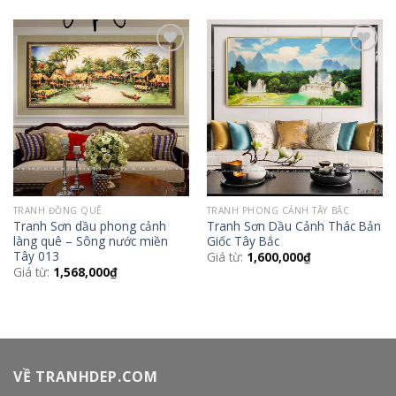
Add to
Add to
Wishlist
Wishlist
TRANH ĐỒNG QUÊ
TRANH PHONG CẢNH TÂY BẮC
Tranh Sơn dầu phong cảnh
Tranh Sơn Dầu Cảnh Thác Bản
làng quê – Sông nước miền
Giốc Tây Bắc
Tây 013
Giá từ:
1,600,000
₫
Giá từ:
1,568,000
₫
VỀ TRANHDEP.COM