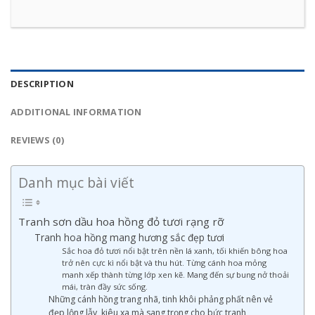
DESCRIPTION
ADDITIONAL INFORMATION
REVIEWS (0)
Danh mục bài viết
Tranh sơn dầu hoa hồng đỏ tươi rạng rỡ
Tranh hoa hồng mang hương sắc đẹp tươi
Sắc hoa đỏ tươi nổi bật trên nền lá xanh, tối khiến bông hoa
trở nên cực kì nổi bật và thu hút. Từng cánh hoa mỏng
manh xếp thành từng lớp xen kẽ. Mang đến sự bung nở thoải
mái, tràn đầy sức sống.
Những cánh hồng trang nhã, tinh khôi phảng phất nên vẻ
đẹp lộng lẫy, kiêu xa mà sang trọng cho bức tranh