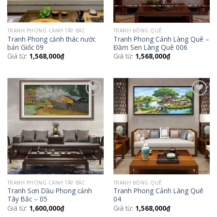
TRANH PHONG CẢNH TÂY BẮC
TRANH ĐỒNG QUÊ
Tranh Phong cảnh thác nước
Tranh Phong Cảnh Làng Quê –
bản Giốc 09
Đầm Sen Làng Quê 006
Giá từ:
1,568,000
₫
Giá từ:
1,568,000
₫
Add to
Add to
Wishlist
Wishlist
TRANH PHONG CẢNH TÂY BẮC
TRANH ĐỒNG QUÊ
Tranh Sơn Dầu Phong cảnh
Tranh Phong Cảnh Làng Quê
Tây Bắc – 05
04
Giá từ:
1,600,000
₫
Giá từ:
1,568,000
₫