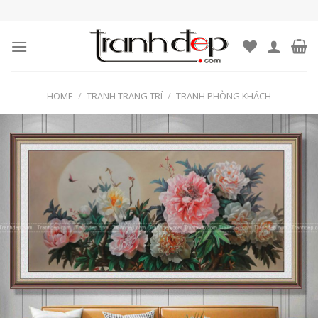
Skip
to
content
HOME
/
TRANH TRANG TRÍ
/
TRANH PHÒNG KHÁCH