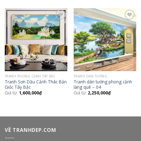
Add to
Add to
Wishlist
Wishlist
TRANH PHONG CẢNH TÂY BẮC
TRANH DÁN TƯỜNG
Tranh Sơn Dầu Cảnh Thác Bản
Tranh dán tường phong cảnh
Giốc Tây Bắc
làng quê – 04
Giá từ:
1,600,000
₫
Giá từ:
2,250,000
₫
VỀ TRANHDEP.COM