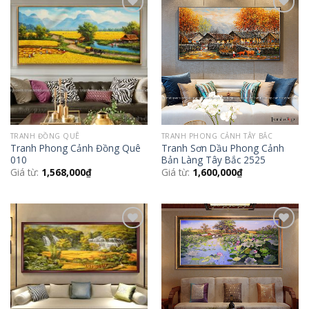
Add to
Add to
Wishlist
Wishlist
TRANH ĐỒNG QUÊ
TRANH PHONG CẢNH TÂY BẮC
Tranh Phong Cảnh Đồng Quê
Tranh Sơn Dầu Phong Cảnh
010
Bản Làng Tây Bắc 2525
Giá từ:
1,568,000
₫
Giá từ:
1,600,000
₫
Add to
Add to
Wishlist
Wishlist