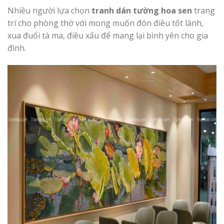
Nhiều người lựa chọn
tranh dán tường hoa sen
trang
trí cho phòng thờ với mong muốn đón điều tốt lành,
xua đuổi tà ma, điều xấu để mang lại bình yên cho gia
đình.