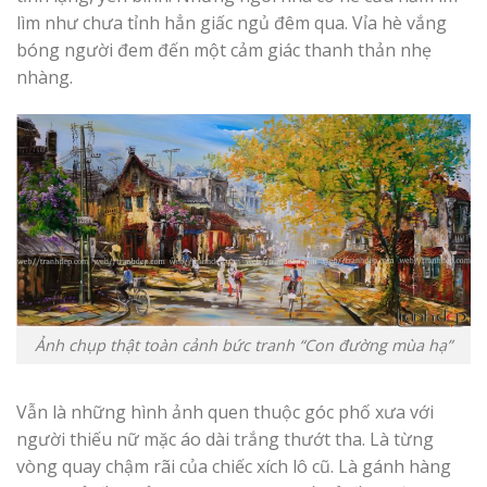
lìm như chưa tỉnh hẳn giấc ngủ đêm qua. Vỉa hè vắng
bóng người đem đến một cảm giác thanh thản nhẹ
nhàng.
Ảnh chụp thật toàn cảnh bức tranh “Con đường mùa hạ”
Vẫn là những hình ảnh quen thuộc góc phố xưa với
người thiếu nữ mặc áo dài trắng thướt tha. Là từng
vòng quay chậm rãi của chiếc xích lô cũ. Là gánh hàng