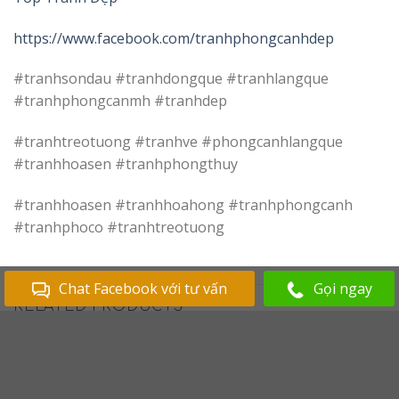
https://www.facebook.com/tranhphongcanhdep
#tranhsondau #tranhdongque #tranhlangque
#tranhphongcanmh #tranhdep
#tranhtreotuong #tranhve #phongcanhlangque
#tranhhoasen #tranhphongthuy
#tranhhoasen #tranhhoahong #tranhphongcanh
#tranhphoco #tranhtreotuong
Chat Facebook với tư vấn
Gọi ngay
RELATED PRODUCTS
Add to
Add to
Wishlist
Wishlist