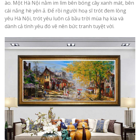
ào. Một Hà Nội nằm im lìm bên bóng cây xanh mát, bên
cái nắng hè yên ả. Để rồi người hoạ sĩ trót đem lòng
yêu Hà Nội, trót yêu luôn cả bầu trời mùa hạ kia và
dành cả tình yêu đó vẽ nên bức tranh tuyệt vời.