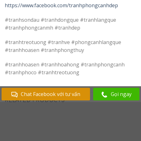
https://www.facebook.com/tranhphongcanhdep
#tranhsondau #tranhdongque #tranhlangque
#tranhphongcanmh #tranhdep
#tranhtreotuong #tranhve #phongcanhlangque
#tranhhoasen #tranhphongthuy
#tranhhoasen #tranhhoahong #tranhphongcanh
#tranhphoco #tranhtreotuong
Chat Facebook với tư vấn
Gọi ngay
RELATED PRODUCTS
Add to
Add to
Wishlist
Wishlist