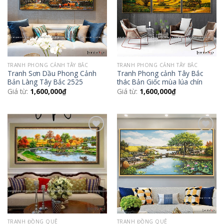
TRANH PHONG CẢNH TÂY BẮC
TRANH PHONG CẢNH TÂY BẮC
Tranh Sơn Dầu Phong Cảnh
Tranh Phong cảnh Tây Bắc
Bản Làng Tây Bắc 2525
thác Bản Giốc mùa lúa chín
Giá từ:
1,600,000
₫
Giá từ:
1,600,000
₫
Add to
Add to
Wishlist
Wishlist
TRANH ĐỒNG QUÊ
TRANH ĐỒNG QUÊ