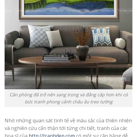
Căn phòng đã trở nên sang trọng và đẳng cấp hơn khi có
bức tranh phong cảnh châu âu treo tường
Nhờ những quan sát tinh tế về màu sắc của thiên nhiên
và nghiên cứu cẩn thận tới từng chi tiết, tranh của các
họa sĩ của
http://tranhdep.com
có một sự cân bằng dễ