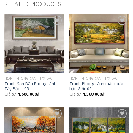
RELATED PRODUCTS
Add to
Add to
Wishlist
Wishlist
TRANH PHONG CẢNH TÂY BẮC
TRANH PHONG CẢNH TÂY BẮC
Tranh Sơn Dầu Phong cảnh
Tranh Phong cảnh thác nước
Tây Bắc – 05
bản Giốc 09
Giá từ:
1,600,000
₫
Giá từ:
1,568,000
₫
Add to
Add to
Wishlist
Wishlist