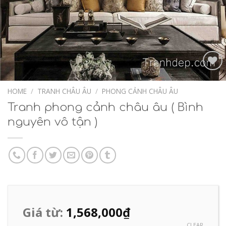
Add to
Wishlist
HOME
/
TRANH CHÂU ÂU
/
PHONG CẢNH CHÂU ÂU
Tranh phong cảnh châu âu ( Bình
nguyên vô tận )
Giá từ:
1,568,000
₫
CLEAR