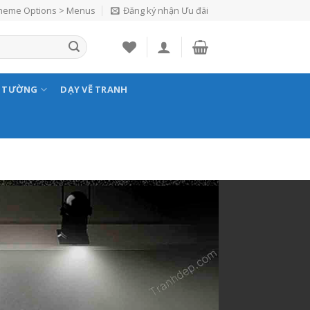
Theme Options > Menus
Đăng ký nhận Ưu đãi
N TƯỜNG
DẠY VẼ TRANH