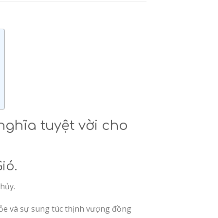
nghĩa tuyệt vời cho
ió.
thủy.
 khỏe và sự sung túc thịnh vượng đồng