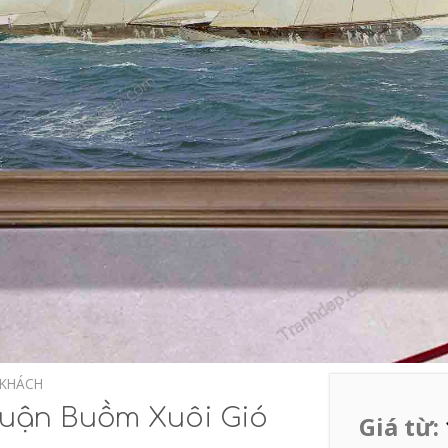
 KHÁCH
uận Buồm Xuôi Gió
Giá từ: