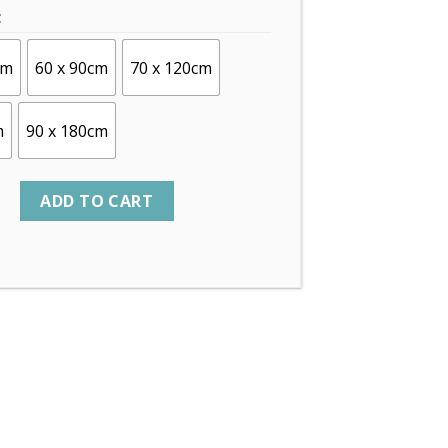
C
cm
60 x 90cm
70 x 120cm
m
90 x 180cm
ADD TO CART