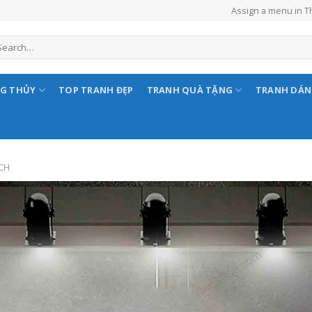
Assign a menu in 
NG THỦY
TOP TRANH ĐẸP
TRANH QUÀ TẶNG
TRANH DÁ
CH