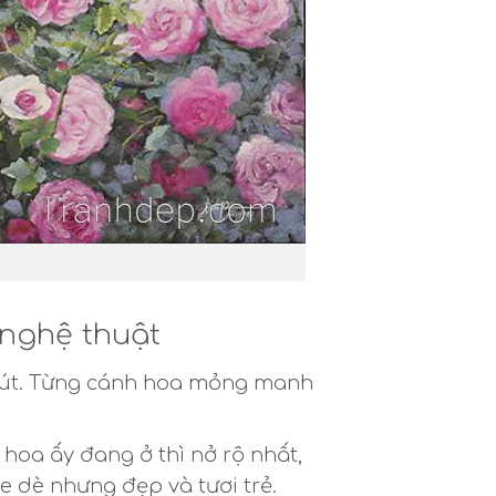
 nghệ thuật
u hút. Từng cánh hoa mỏng manh
hoa ấy đang ở thì nở rộ nhất,
e dè nhưng đẹp và tươi trẻ.