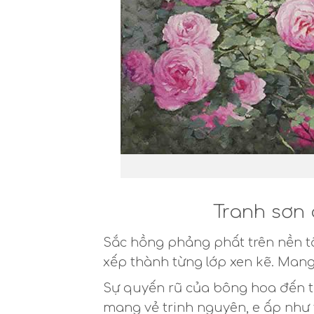
Tranh sơn 
Sắc hồng phảng phất trên nền t
xếp thành từng lớp xen kẽ. Mang
Sự quyến rũ của bông hoa đến từ
mang vẻ trinh nguyên, e ấp như 