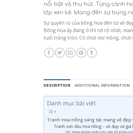
nổi bật và thu hút. Từng cánh 
lớp xen kẽ. Mang đến sự bung nở
Sự quyến rũ của bông hoa đến từ vẻ đẹp
Bông hoa ấy đang ở thì nở rộ nhất, man
tuổi trăng tròn. Có chút mơ mộng, chút
DESCRIPTION
ADDITIONAL INFORMATION
Danh mục bài viết
Tranh Hoa Hồng sáng tác mang vẻ đẹp 
Tranh sơn dầu Hoa Hồng – vẻ đẹp và giá t
Sắc hồng phảng phất trên nền tối khiến bô