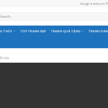
Assign a menu in 
NG THỦY
TOP TRANH ĐẸP
TRANH QUÀ TẶNG
TRANH DÁ
ỆN ĐẠI