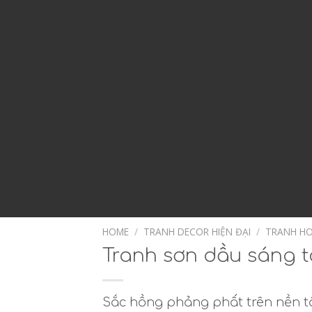
HOME
/
TRANH DECOR HIỆN ĐẠI
/
TRANH HO
Tranh sơn dầu sáng 
Sắc hồng phảng phất trên nền tố