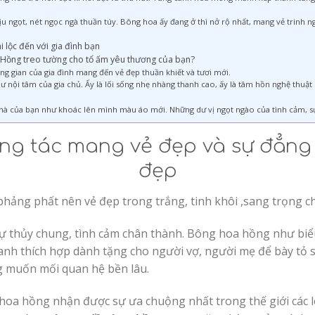
u ngọt, nét ngọc ngà thuần túy. Bông hoa ấy đang ở thì nở rộ nhất, mang vẻ trinh n
lộc đến với gia đình bạn
a Hồng treo tường cho tổ ấm yêu thương của bạn?
 gian của gia đình mang đến vẻ đẹp thuần khiết và tươi mới.
ư nội tâm của gia chủ. Ấy là lối sống nhẹ nhàng thanh cao, ấy là tâm hồn nghệ thuật
à của bạn như khoác lên mình màu áo mới. Những dư vị ngọt ngào của tình cảm, sự
ng tác mang vẻ đẹp và sự đẳng
đẹp
hảng phất nên vẻ đẹp trong trắng, tinh khôi ,sang trọng c
ự thủy chung, tình cảm chân thành. Bông hoa hồng như biểu
anh thích hợp dành tặng cho người vợ, người mẹ để bày tỏ 
g muốn mối quan hệ bền lâu.
hoa hồng nhận được sự ưa chuộng nhất trong thế giới các lo