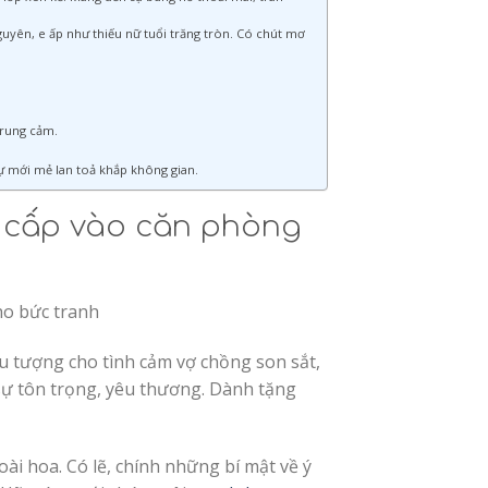
guyên, e ấp như thiếu nữ tuổi trăng tròn. Có chút mơ
 rung cảm.
 mới mẻ lan toả khắp không gian.
 cấp vào căn phòng
ho bức tranh
 tượng cho tình cảm vợ chồng son sắt,
sự tôn trọng, yêu thương. Dành tặng
ài hoa. Có lẽ, chính những bí mật về ý