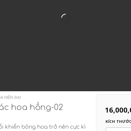
A HIỆN ĐẠI
tác hoa hồng-02
16,000,
KÍCH THƯỚ
i khiến bông hoa trở nên cực kì