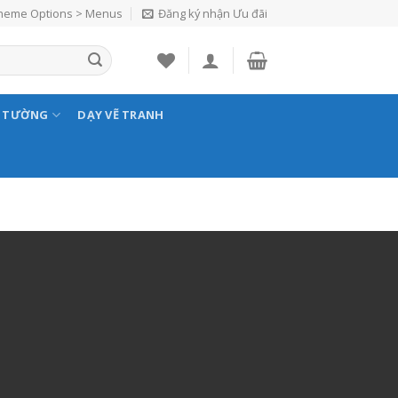
Theme Options > Menus
Đăng ký nhận Ưu đãi
N TƯỜNG
DẠY VẼ TRANH