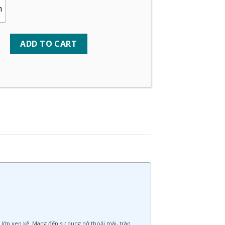
m
ADD TO CART
lớp xen kẽ. Mang đến sự bung nở thoải mái, tràn