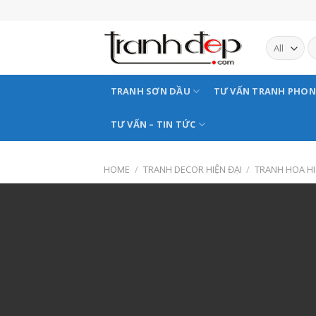
Skip
to
content
TRANH SƠN DẦU
TƯ VẤN TRANH PHO
TƯ VẤN – TIN TỨC
HOME
/
TRANH DECOR HIỆN ĐẠI
/
TRANH HOA HI