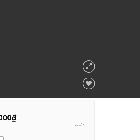
Add to
Wishlist
000
₫
CLEAR
C