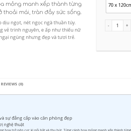
hoa mỏng manh xếp thành từng
70 x 120c
 thoải mái, tràn đầy sức sống.
 dịu ngọt, nét ngọc ngà thuần túy.
Quantity
g vẻ trinh nguyên, e ấp như thiếu nữ
 ngại ngùng nhưng đẹp và tươi trẻ.
REVIEWS (0)
và sự đẳng cấp vào căn phòng đẹp
rị nghệ thuật
ng hoa trở nên cực kì nổi bật và thu hút. Từng cánh hoa mỏng manh xếp thành từng 