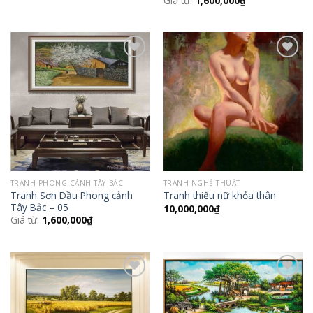
Giá từ:
1,600,000
₫
Add to
Add to
Wishlist
Wishlist
TRANH PHONG CẢNH TÂY BẮC
TRANH NGHỆ THUẬT
Tranh Sơn Dầu Phong cảnh
Tranh thiếu nữ khỏa thân
Tây Bắc – 05
10,000,000
₫
Giá từ:
1,600,000
₫
Add to
Add to
Wishlist
Wishlist