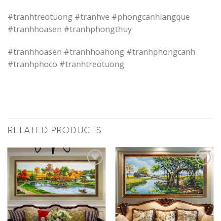
#tranhtreotuong #tranhve #phongcanhlangque
#tranhhoasen #tranhphongthuy
#tranhhoasen #tranhhoahong #tranhphongcanh
#tranhphoco #tranhtreotuong
RELATED PRODUCTS
Add to
Add to
Wishlist
Wishlist