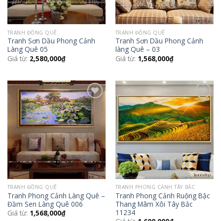
TRANH ĐỒNG QUÊ
TRANH ĐỒNG QUÊ
Tranh Sơn Dầu Phong Cảnh
Tranh Sơn Dầu Phong Cảnh
Làng Quê 05
làng Quê – 03
Giá từ:
2,580,000
₫
Giá từ:
1,568,000
₫
Add to
Add to
Wishlist
Wishlist
TRANH ĐỒNG QUÊ
TRANH PHONG CẢNH TÂY BẮC
Tranh Phong Cảnh Làng Quê –
Tranh Phong Cảnh Ruộng Bậc
Đầm Sen Làng Quê 006
Thang Mâm Xôi Tây Bắc
11234
Giá từ:
1,568,000
₫