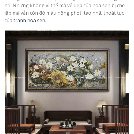
hồ. Nhưng không vì thế mà vẻ đẹp của hoa sen bị che
lấp mà vẫn còn đó màu hồng phớt, tao nhã, thoát tục
của
tranh hoa sen
.