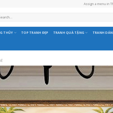
Assign a menu in 
NG THỦY
TOP TRANH ĐẸP
TRANH QUÀ TẶNG
TRANH DÁ
UÊ