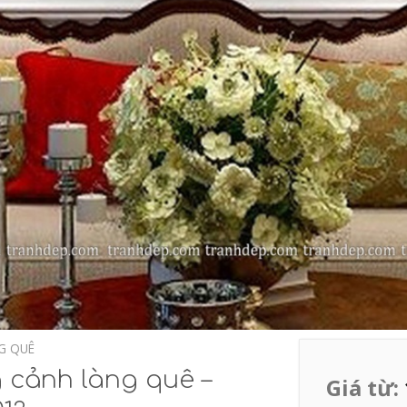
G QUÊ
 cảnh làng quê –
Giá từ: