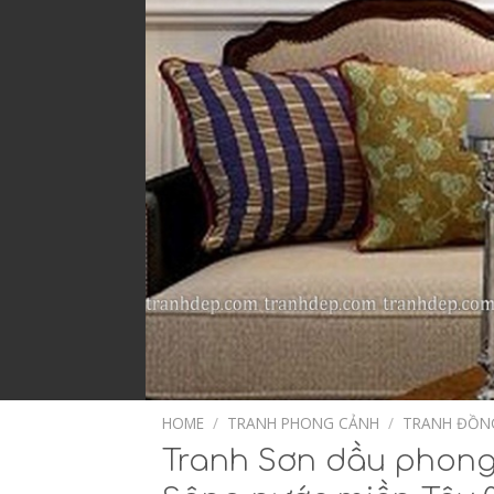
HOME
/
TRANH PHONG CẢNH
/
TRANH ĐỒN
Tranh Sơn dầu phong