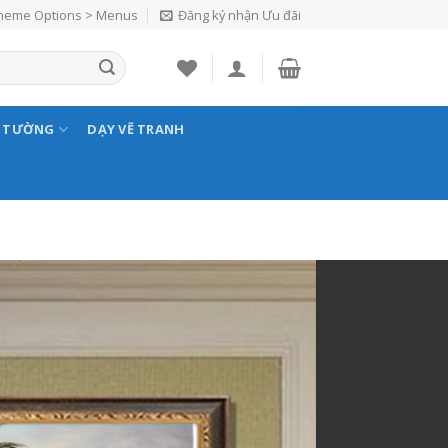
Theme Options > Menus
Đăng ký nhận Ưu đãi
N TƯỜNG
DẠY VẼ TRANH