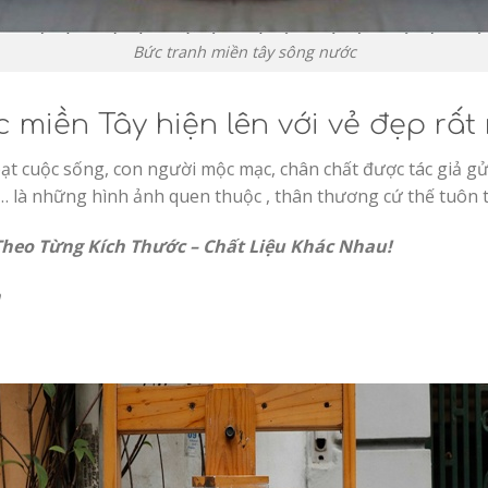
Bức tranh miền tây sông nước
miền Tây hiện lên với vẻ đẹp rất 
oạt cuộc sống, con người mộc mạc, chân chất được tác giả g
i… là những hình ảnh quen thuộc , thân thương cứ thế tuôn 
 Theo Từng Kích Thước – Chất Liệu Khác Nhau!
h