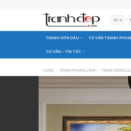
Skip
to
content
TRANH SƠN DẦU
TƯ VẤN TRANH PHO
TƯ VẤN – TIN TỨC
HOME
/
TRANH PHONG CẢNH
/
TRANH ĐỒNG Q