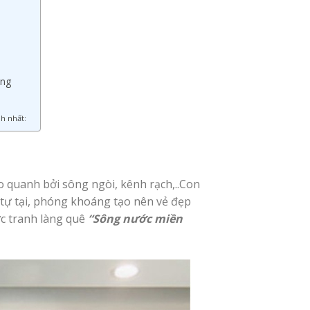
òng
h nhất:
 quanh bởi sông ngòi, kênh rạch,..Con
 tự tại, phóng khoáng tạo nên vẻ đẹp
ức tranh làng quê
“Sông nước miền