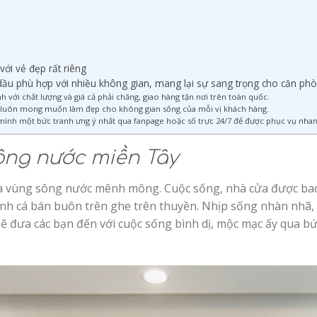
ới vẻ đẹp rất riêng
ầu phù hợp với nhiều không gian, mang lại sự sang trọng cho căn ph
với chất lượng và giá cả phải chăng, giao hàng tận nơi trên toàn quốc.
m luôn mong muốn làm đẹp cho không gian sống của mỗi vị khách hàng.
 mình một bức tranh ưng ý nhất qua fanpage hoặc số trực 24/7 để được phục vụ nhan
ông nước miền Tây
của vùng sông nước mênh mông. Cuộc sống, nhà cửa được bao
nh cá bán buôn trên ghe trên thuyền. Nhịp sống nhàn nhã,
 sẽ đưa các bạn đến với cuộc sống bình dị, mộc mạc ấy qua b