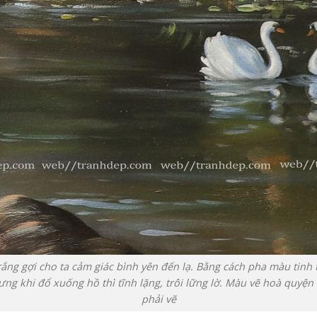
rắng gợi cho ta cảm giác bình yên đến lạ. Bằng cách pha màu tinh 
ng khi đổ xuống hồ thì tĩnh lặng, trôi lững lờ. Màu vẽ hoà quyện
phải vẽ