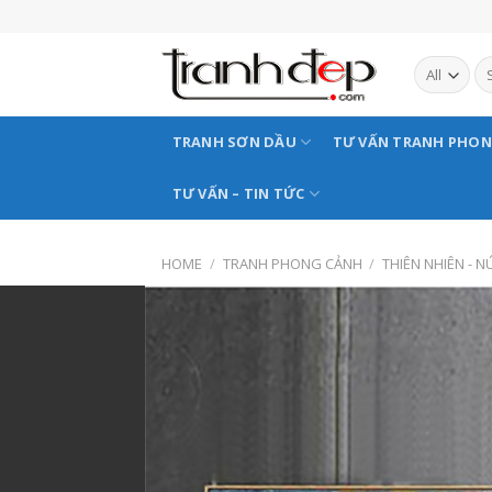
Skip
to
content
TRANH SƠN DẦU
TƯ VẤN TRANH PHO
TƯ VẤN – TIN TỨC
HOME
/
TRANH PHONG CẢNH
/
THIÊN NHIÊN - N