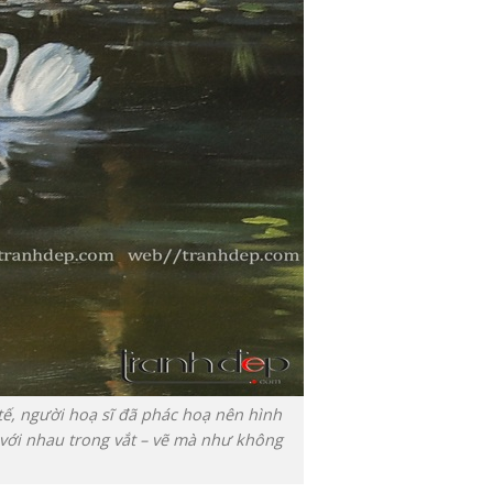
tế, người hoạ sĩ đã phác hoạ nên hình
 với nhau trong vắt – vẽ mà như không