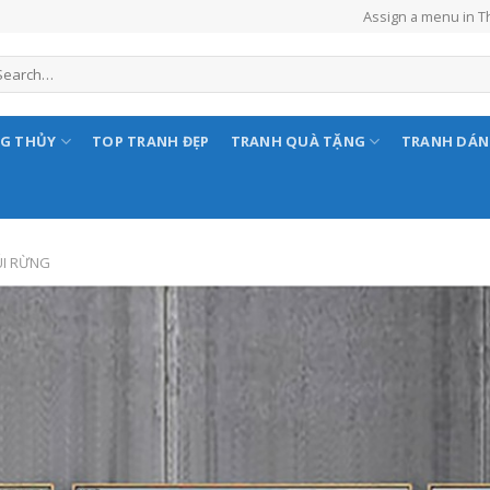
Assign a menu in 
NG THỦY
TOP TRANH ĐẸP
TRANH QUÀ TẶNG
TRANH DÁ
ÚI RỪNG