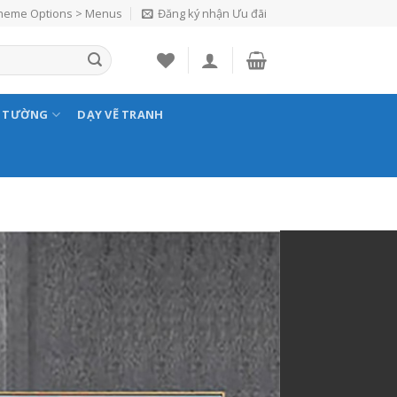
Theme Options > Menus
Đăng ký nhận Ưu đãi
N TƯỜNG
DẠY VẼ TRANH