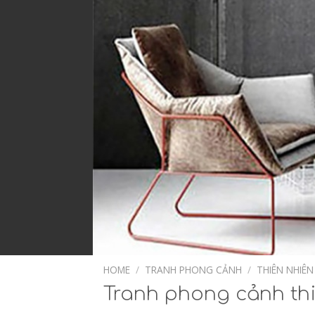
HOME
/
TRANH PHONG CẢNH
/
THIÊN NHIÊN
Tranh phong cảnh thi