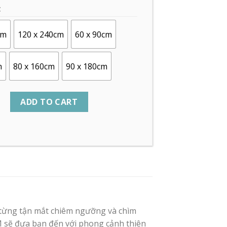
C
cm
120 x 240cm
60 x 90cm
m
80 x 160cm
90 x 180cm
ADD TO CART
ã từng tận mắt chiêm ngưỡng và chìm
M sẽ đưa bạn đến với phong cảnh thiên