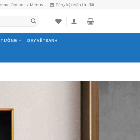
Theme Options > Menus
Đăng ký nhận Ưu đãi
N TƯỜNG
DẠY VẼ TRANH