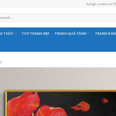
Assign a menu in 
NG THỦY
TOP TRANH ĐẸP
TRANH QUÀ TẶNG
TRANH DÁ
ẠI