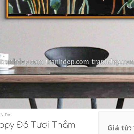
ỆN ĐẠI
Popy Đỏ Tươi Thắm
Giá từ: