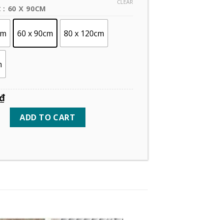
CLEAR
: 60 X 90CM
C
cm
60 x 90cm
80 x 120cm
m
₫
ADD TO CART