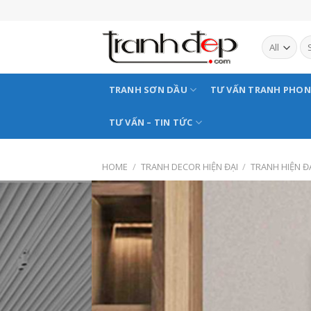
Skip
to
content
TRANH SƠN DẦU
TƯ VẤN TRANH PHO
TƯ VẤN – TIN TỨC
HOME
/
TRANH DECOR HIỆN ĐẠI
/
TRANH HIỆN Đ