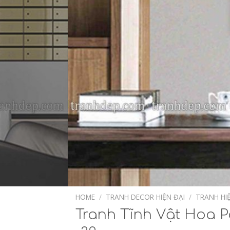
HOME
/
TRANH DECOR HIỆN ĐẠI
/
TRANH HI
Tranh Tĩnh Vật Hoa 