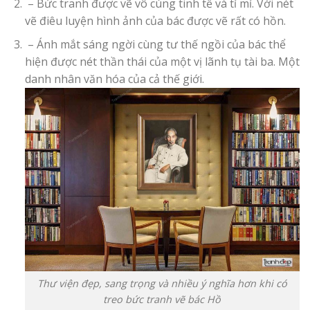
– Bức tranh được vẽ vô cùng tinh tế và tỉ mỉ. Với nét
vẽ điêu luyện hình ảnh của bác được vẽ rất có hồn.
– Ánh mắt sáng ngời cùng tư thế ngồi của bác thể
hiện được nét thần thái của một vị lãnh tụ tài ba. Một
danh nhân văn hóa của cả thế giới.
Thư viện đẹp, sang trọng và nhiều ý nghĩa hơn khi có
treo bức tranh vẽ bác Hồ