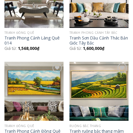
TRANH ĐỒNG QUÊ
TRANH PHONG CẢNH TÂY BẮC
Tranh Phong Cảnh Làng Quê
Tranh Sơn Dầu Cảnh Thác Bản
014
Giốc Tây Bắc
Giá từ:
1,568,000
₫
Giá từ:
1,600,000
₫
Add to
Add to
Wishlist
Wishlist
TRANH ĐỒNG QUÊ
RUỘNG BẬC THANG
Tranh Phong Cảnh Đồng Quê
Tranh ruộng bậc thang mâm