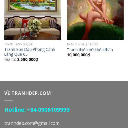
Wishlist
Wishlist
TRANH ĐỒNG QUÊ
TRANH NGHỆ THUẬT
Tranh Sơn Dầu Phong Cảnh
Tranh thiếu nữ khỏa thân
Làng Quê 05
10,000,000
₫
Giá từ:
2,580,000
₫
VỀ TRANHDEP.COM
Hotline: +84 0906109999
tranhdep.com@gmail.com