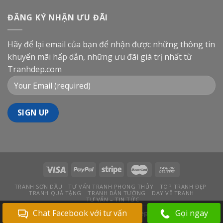
ĐĂNG KÝ NHẬN ƯU ĐÃI
Hãy để lại email của bạn để nhận được những thông tin
khuyến mãi hấp dẫn, những ưu đãi giá trị nhất từ
Tranhdep.com
TRANH SƠN DẦU
TƯ VẤN TRANH PHONG THỦY
TOP TRANH ĐẸP
TRANH QUÀ TẶNG
TRANH DÁN TƯỜNG
DẠY VẼ TRANH
TƯ VẤN – TIN TỨC
Chat Facebook với tư vấn
Gọi ngay
Bản quyền 2026 ©
Tranhdep.com