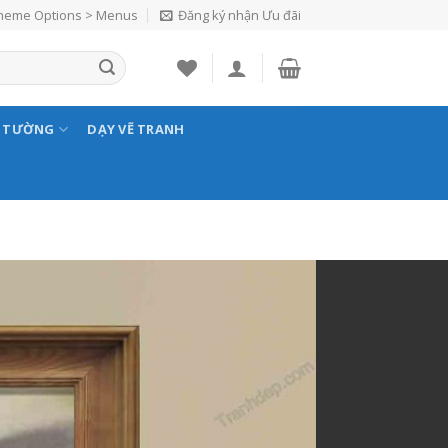
Theme Options > Menus
Đăng ký nhận Ưu đãi
N TƯỜNG
DẠY VẼ TRANH