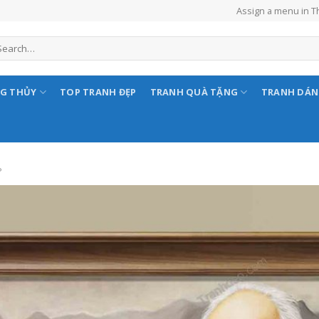
Assign a menu in 
NG THỦY
TOP TRANH ĐẸP
TRANH QUÀ TẶNG
TRANH DÁ
P