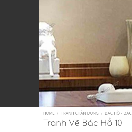
HOME
/
TRANH CHÂN DUNG
/
BÁC HỒ - BÁC
Tranh Vẽ Bác Hồ 10