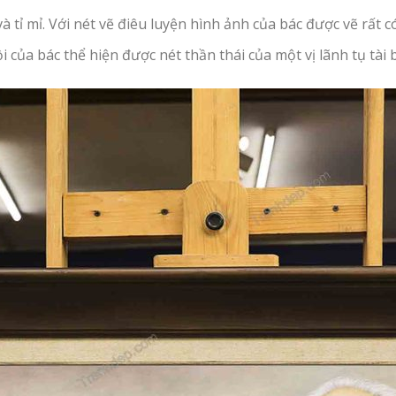
à tỉ mỉ. Với nét vẽ điêu luyện hình ảnh của bác được vẽ rất c
 của bác thể hiện được nét thần thái của một vị lãnh tụ tài