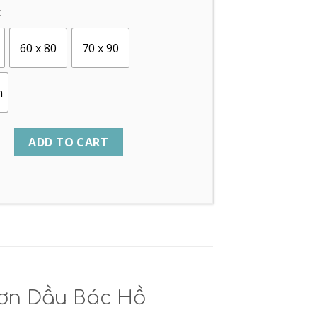
C
60 x 80
70 x 90
m
ADD TO CART
Sơn Dầu Bác Hồ