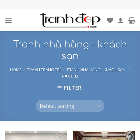
Skip
to
content
Tranh nhà hàng - khách
sạn
HOME
/
TRANH TRANG TRÍ
/
TRANH NHÀ HÀNG - KHÁCH SẠN
/
PAGE 32
FILTER