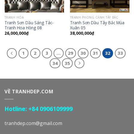
TRANH HOA
TRANH PHONG CẢNH TÂY BẮC
Tranh Sơn Dầu Sáng Tác-
Tranh Sơn Dầu Tây Bắc Mùa
Tranh Hoa Hồng 08
Xuân 05
26,000,000
₫
38,000,000
₫
1
2
3
…
29
30
31
32
33
34
35
VỀ TRANHDEP.COM
Hotline: +84 0906109999
tranhdep.com@gmail.com