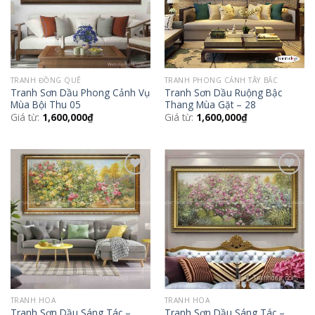
TRANH ĐỒNG QUÊ
TRANH PHONG CẢNH TÂY BẮC
Tranh Sơn Dầu Phong Cảnh Vụ
Tranh Sơn Dầu Ruộng Bậc
Mùa Bội Thu 05
Thang Mùa Gặt – 28
Giá từ:
1,600,000
₫
Giá từ:
1,600,000
₫
Add to
Add to
Wishlist
Wishlist
TRANH HOA
TRANH HOA
Tranh Sơn Dầu Sáng Tác –
Tranh Sơn Dầu Sáng Tác –