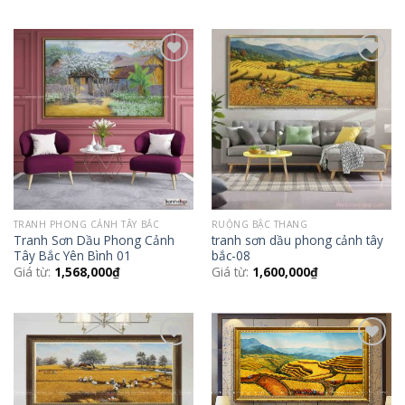
Add to
Add to
Wishlist
Wishlist
TRANH PHONG CẢNH TÂY BẮC
RUỘNG BẬC THANG
Tranh Sơn Dầu Phong Cảnh
tranh sơn dầu phong cảnh tây
Tây Bắc Yên Bình 01
bắc-08
Giá từ:
1,568,000
₫
Giá từ:
1,600,000
₫
Add to
Add to
Wishlist
Wishlist