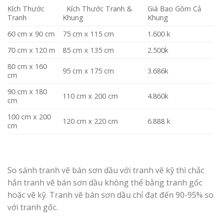
Kích Thước
Kích Thước Tranh &
Giá Bao Gồm Cả
Tranh
Khung
Khung
60 cm x 90 cm
75 cm x 115 cm
1.600 k
70 cm x 120 m
85 cm x 135 cm
2.500k
80 cm x 160
95 cm x 175 cm
3.686k
cm
90 cm x 180
110 cm x 200 cm
4.860k
cm
100 cm x 200
120 cm x 220 cm
6.888 k
cm
So sánh tranh vẽ bán sơn dầu với tranh vẽ kỹ thì chắc
hẳn tranh vẽ bán sơn dầu không thể bằng tranh gốc
hoặc vẽ kỹ. Tranh vẽ bán sơn dầu chỉ đạt đến 90-95% so
với tranh gốc.