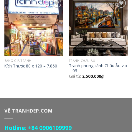
Add to
Add to
Wishlist
Wishlist
BẢNG GIÁ TRANH
TRANH CHÂU ÂU
Tranh phong cảnh Châu Âu vip
Kích Thước 80 x 120 – 7.860
– 03
Giá từ:
2,500,000
₫
VỀ TRANHDEP.COM
Hotline: +84 0906109999