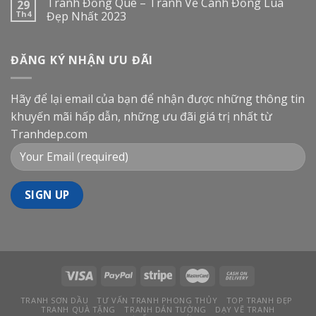
Tranh Đồng Quê – Tranh Vẽ Cánh Đồng Lúa
29
Th4
Đẹp Nhất 2023
ĐĂNG KÝ NHẬN ƯU ĐÃI
Hãy để lại email của bạn để nhận được những thông tin
khuyến mãi hấp dẫn, những ưu đãi giá trị nhất từ
Tranhdep.com
TRANH SƠN DẦU
TƯ VẤN TRANH PHONG THỦY
TOP TRANH ĐẸP
TRANH QUÀ TẶNG
TRANH DÁN TƯỜNG
DẠY VẼ TRANH