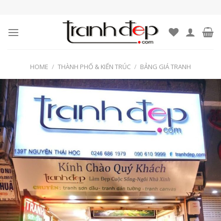
Skip
to
content
HOME
/
THÀNH PHỐ & KIẾN TRÚC
/
BẢNG GIÁ TRANH