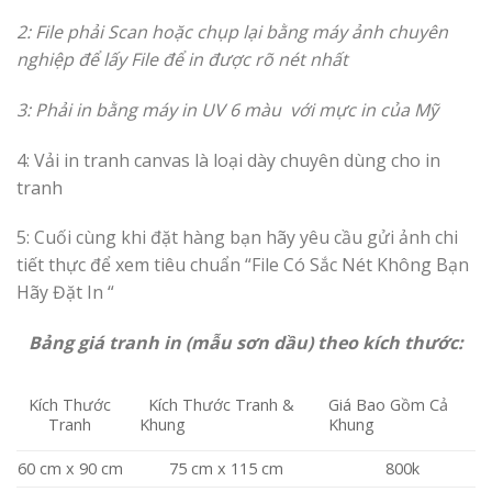
2: File phải Scan hoặc chụp lại bằng máy ảnh chuyên
nghiệp để lấy File để in được rõ nét nhất
3: Phải in bằng máy in UV 6 màu với mực in của Mỹ
4: Vải in tranh canvas là loại dày chuyên dùng cho in
tranh
5: Cuối cùng khi đặt hàng bạn hãy yêu cầu gửi ảnh chi
tiết thực để xem tiêu chuẩn
“File Có Sắc Nét Không Bạn
Hãy Đặt In “
Bảng giá tranh in (mẫu sơn dầu) theo kích thước:
Kích Thước Tranh &
Giá Bao Gồm Cả
Kích Thước
Khung
Khung
Tranh
60 cm x 90 cm
75 cm x 115 cm
800k