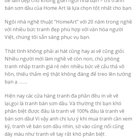
để làm đẹp cho không gian ngôi nhà bạn – thì tranh
bán sơn dầu của Home Art là lựa chọn tốt nhất cho bạn.
Ngôi nhà nghệ thuật “HomeArt” với 20 năm trong nghề
với nhiều bức tranh đẹp phù hợp với văn hóa người
Việt, chúng tôi sẵn sàng phục vụ bạn.
Thật tình không phải ai hát cũng hay ai vẽ cũng giỏi.
Nhiều người mới làm nghề vẽ còn non, chủ phòng
tranh nhập tranh giá rẻ nên nhiều bức vẽ cẩu thả vô
hồn, thiếu thẩm mỹ thật không đáng để treo lên tường
bạn ạ ……..
Hiện nay các cửa hàng tranh đa phần đều in về vẽ
lại,gọi là tranh bán sơn dầu. Và thường thì bạn khó
phân biệt được đâu là tranh vẽ 100% đâu là tranh vẽ
bán sơn dầu! Vì vậy anh chị lưu ý khi mua tranh cần xem
kỹ, tranh vẽ bán sơn dầu nhìn, sờ vào cũng nổi cũng
dày màu như tranh vẽ tay rất khó phân biệt .