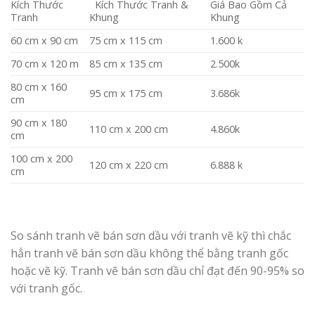
Kích Thước
Kích Thước Tranh &
Giá Bao Gồm Cả
Tranh
Khung
Khung
60 cm x 90 cm
75 cm x 115 cm
1.600 k
70 cm x 120 m
85 cm x 135 cm
2.500k
80 cm x 160
95 cm x 175 cm
3.686k
cm
90 cm x 180
110 cm x 200 cm
4.860k
cm
100 cm x 200
120 cm x 220 cm
6.888 k
cm
So sánh tranh vẽ bán sơn dầu với tranh vẽ kỹ thì chắc
hẳn tranh vẽ bán sơn dầu không thể bằng tranh gốc
hoặc vẽ kỹ. Tranh vẽ bán sơn dầu chỉ đạt đến 90-95% so
với tranh gốc.