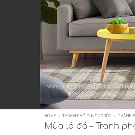
HOME
/
THÀNH PHỐ & KIẾN TRÚC
/
THÀNH P
Mùa lá đỏ – Tranh phố