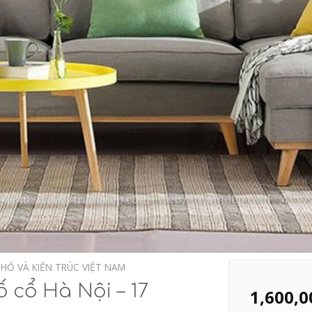
HỐ VÀ KIẾN TRÚC VIỆT NAM
 cổ Hà Nội – 17
1,600,0