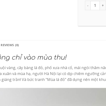
Quantity
REVIEWS (0)
ng chỉ vào mùa thu!
uội vàng, cây bàng lá đỏ, phố xưa nhà cổ, mái ngói thâm 
a xuân và mùa hạ, người Hà Nội lại có dịp chiêm ngưỡng cả
ên giáng trần! Và bức tranh “Mùa lá đỏ” đã dựng nên một k