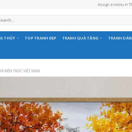
Assign a menu in 
NG THỦY
TOP TRANH ĐẸP
TRANH QUÀ TẶNG
TRANH DÁ
À KIẾN TRÚC VIỆT NAM