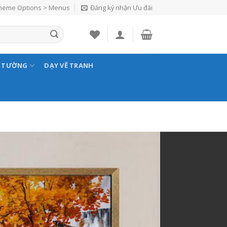
Theme Options > Menus
Đăng ký nhận Ưu đãi
N TƯỜNG
DẠY VẼ TRANH