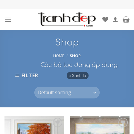
Skip
to
content
Shop
HOME
/
SHOP
Các bộ lọc đang áp dụng
FILTER
Xanh lá
Add to
Add to