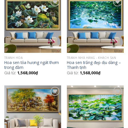
Add to
Add to
Wishlist
Wishlist
TRANH HOA
TRANH NHÀ HÀNG - KHÁCH SẠN
Hoa sen tỏa hương ngát thơm
Hoa sen trắng đẹp dịu dàng –
trong đầm
Thanh tịnh
Giá từ:
1,568,000
₫
Giá từ:
1,568,000
₫
Add to
Add to
Wishlist
Wishlist