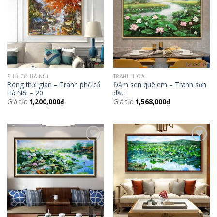
Wishlist
Wishlist
PHỐ CỔ HÀ NỘI
TRANH HOA
Bóng thời gian – Tranh phố cổ
Đầm sen quê em – Tranh sơn
Hà Nội – 20
dầu
Giá từ:
1,200,000
₫
Giá từ:
1,568,000
₫
Add to
Add to
Wishlist
Wishlist