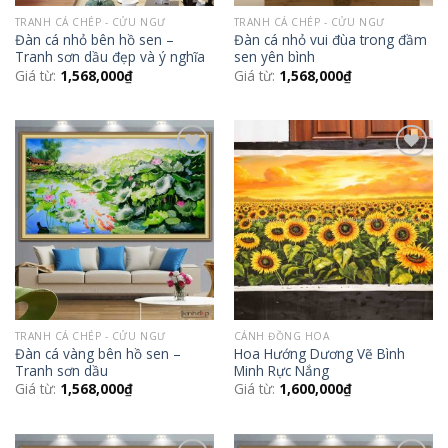
TRANH CÁ CHÉP - CỬU NGƯ
TRANH CÁ CHÉP - CỬU NGƯ
Đàn cá nhỏ bên hồ sen –
Đàn cá nhỏ vui đùa trong đầm
Tranh sơn dầu đẹp và ý nghĩa
sen yên bình
Giá từ:
1,568,000
₫
Giá từ:
1,568,000
₫
Add to
Add to
Wishlist
Wishlist
TRANH CÁ CHÉP - CỬU NGƯ
CÁNH ĐỒNG HOA
Đàn cá vàng bên hồ sen –
Hoa Hướng Dương Vẽ Bình
Tranh sơn dầu
Minh Rực Nắng
Giá từ:
1,568,000
₫
Giá từ:
1,600,000
₫