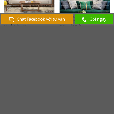
PHỐ CỔ HÀ NỘI
TRANH HOA
Chat Facebook với tư vấn
Gọi ngay
Mùa thanh xuân – Tranh phố
Những đóa hoa sen trong sớm
cổ Hà Nội – 16
mai – lộng lẫy
Giá từ:
1,600,000
₫
Giá từ:
1,568,000
₫
Add to
Add to
Wishlist
Wishlist
TRANH ĐỒNG QUÊ
TRANH ĐỒNG QUÊ
Tác Phẩm Tranh Phong Cảnh
Tác Phẩm Tranh Phong Cảnh
Đồng Quê – NIỀM VUI TỪ ĐẤT
Đồng Quê – THANH BÌNH
Giá từ:
1,600,000
₫
Giá từ:
1,600,000
₫