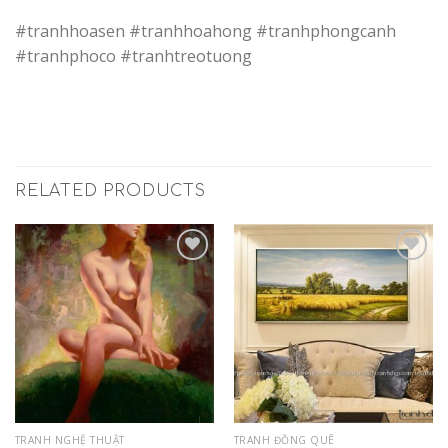
#tranhhoasen #tranhhoahong #tranhphongcanh
#tranhphoco #tranhtreotuong
RELATED PRODUCTS
Add to
Add to
Wishlist
Wishlist
TRANH NGHỆ THUẬT
TRANH ĐỒNG QUÊ