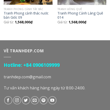
TRANH PHONG CẢNH TÂY BẮC
TRANH ĐỒNG QUÊ
Tranh Phong cảnh thác nước
Tranh Phong Cảnh Làng Quê
bản Giốc 09
014
Giá từ:
1,568,000
₫
Giá từ:
1,568,000
₫
VỀ TRANHDEP.COM
Hotline: +84 0906109999
tranhdep.com@gmail.com
Tư vấn khách hàng hàng ngày từ 8:00-24:00.