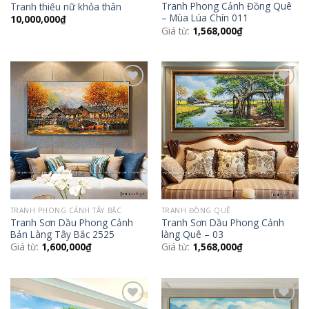
Tranh Phong Cảnh Đồng Quê
Tranh thiếu nữ khỏa thân
– Mùa Lúa Chín 011
10,000,000
₫
Giá từ:
1,568,000
₫
Add to
Add to
Wishlist
Wishlist
TRANH PHONG CẢNH TÂY BẮC
TRANH ĐỒNG QUÊ
Tranh Sơn Dầu Phong Cảnh
Tranh Sơn Dầu Phong Cảnh
Bản Làng Tây Bắc 2525
làng Quê – 03
Giá từ:
1,600,000
₫
Giá từ:
1,568,000
₫