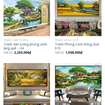
Add to
Add to
Wishlist
Wishlist
TRANH DÁN TƯỜNG
TRANH ĐỒNG QUÊ
Tranh dán tường phong cảnh
Tranh Phong Cảnh Đồng Quê
làng quê – 04
010
Giá từ:
2,250,000
₫
Giá từ:
1,568,000
₫
Add to
Add to
Wishlist
Wishlist