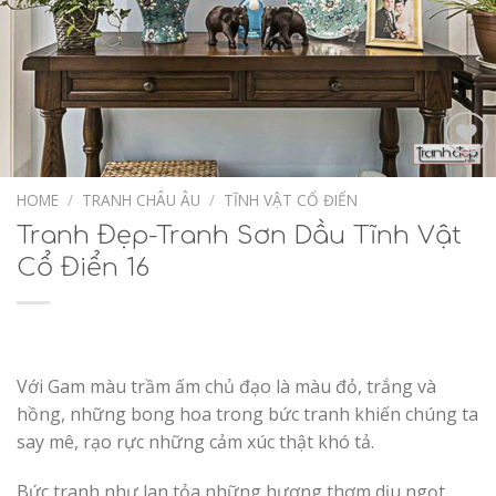
Add to
Wishlist
HOME
/
TRANH CHÂU ÂU
/
TĨNH VẬT CỔ ĐIỂN
Tranh Đẹp-Tranh Sơn Dầu Tĩnh Vật
Cổ Điển 16
Với Gam màu trầm ấm chủ đạo là màu đỏ, trắng và
hồng, những bong hoa trong bức tranh khiến chúng ta
say mê, rạo rực những cảm xúc thật khó tả.
Bức tranh như lan tỏa những hương thơm dịu ngọt,