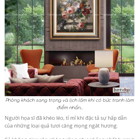
Phòng khách sang trọng và lịch lãm khi có bức tranh làm
.
điểm nhấn.
Người họa sĩ đã khéo léo, tỉ mỉ khi đặc tả sự hấp dẫn
của những loại quả tươi căng mọng ngát hương.