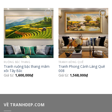
Add to
Add to
Wishlist
Wishlist
RUỘNG BẬC THANG
TRANH ĐỒNG QUÊ
Tranh ruộng bậc thang mâm
Tranh Phong Cảnh Làng Quê
xôi Tây Bắc
008
Giá từ:
1,600,000
₫
Giá từ:
1,568,000
₫
VỀ TRANHDEP.COM