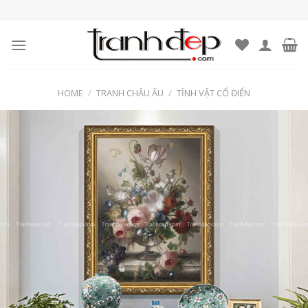
Skip
to
content
HOME
/
TRANH CHÂU ÂU
/
TĨNH VẬT CỔ ĐIỂN