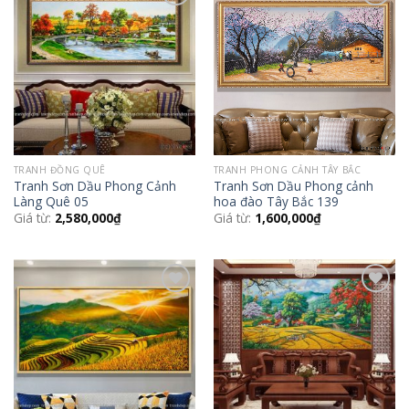
Add to
Add to
Wishlist
Wishlist
TRANH ĐỒNG QUÊ
TRANH PHONG CẢNH TÂY BẮC
Tranh Sơn Dầu Phong Cảnh
Tranh Sơn Dầu Phong cảnh
Làng Quê 05
hoa đào Tây Bắc 139
Giá từ:
2,580,000
₫
Giá từ:
1,600,000
₫
Add to
Add to
Wishlist
Wishlist