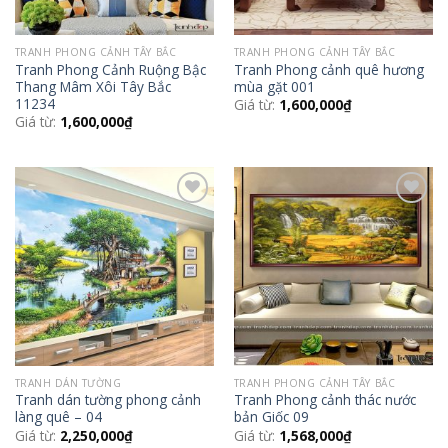
TRANH PHONG CẢNH TÂY BẮC
TRANH PHONG CẢNH TÂY BẮC
Tranh Phong Cảnh Ruộng Bậc
Tranh Phong cảnh quê hương
Thang Mâm Xôi Tây Bắc
mùa gặt 001
11234
Giá từ:
1,600,000
₫
Giá từ:
1,600,000
₫
Add to
Add to
Wishlist
Wishlist
TRANH DÁN TƯỜNG
TRANH PHONG CẢNH TÂY BẮC
Tranh dán tường phong cảnh
Tranh Phong cảnh thác nước
làng quê – 04
bản Giốc 09
Giá từ:
2,250,000
₫
Giá từ:
1,568,000
₫