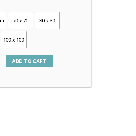
C
cm
70 x 70
80 x 80
100 x 100
ADD TO CART