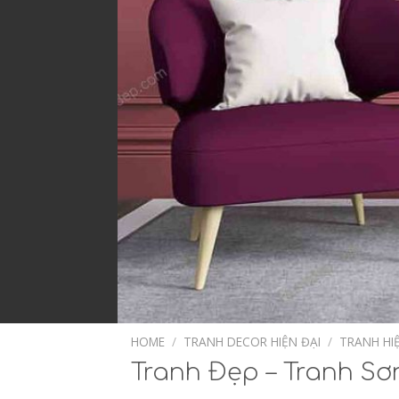
HOME
/
TRANH DECOR HIỆN ĐẠI
/
TRANH HI
Tranh Đẹp – Tranh Sơ