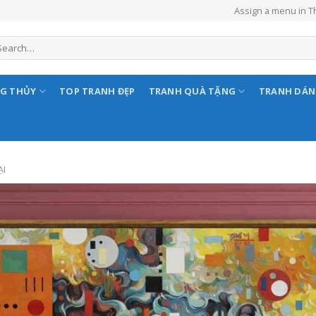
Assign a menu in 
NG THỦY
TOP TRANH ĐẸP
TRANH QUÀ TẶNG
TRANH DÁ
ẠI