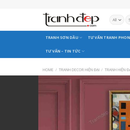
Skip
to
content
TRANH SƠN DẦU
TƯ VẤN TRANH PHO
TƯ VẤN – TIN TỨC
HOME
/
TRANH DECOR HIỆN ĐẠI
/
TRANH HIỆN Đ