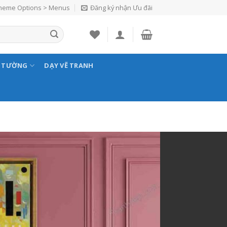
Theme Options > Menus
Đăng ký nhận Ưu đãi
N TƯỜNG
DẠY VẼ TRANH