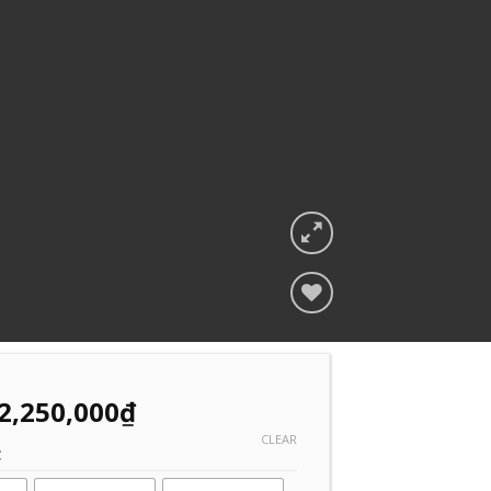
Add to
Wishlist
2,250,000
₫
CLEAR
C