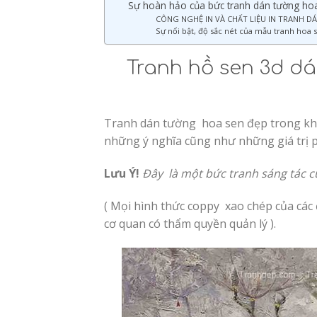
Sự hoàn hảo của bức tranh dán tường hoa
CÔNG NGHỆ IN VÀ CHẤT LIỆU IN TRANH 
Sự nổi bật, độ sắc nét của mẫu tranh hoa 
Tranh hồ sen 3d dá
Tranh dán tường hoa sen đẹp trong khôn
những ý nghĩa cũng như những giá trị 
Lưu Ý!
Đây là một bức tranh sáng tác c
( Mọi hình thức coppy xao chép của các đ
cơ quan có thẩm quyền quản lý ).