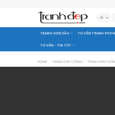
Skip
to
content
TRANH SƠN DẦU
TƯ VẤN TRANH PHO
TƯ VẤN – TIN TỨC
HOME
/
TRANH DÁN TƯỜNG
/
TRANH DÁN TƯỜ