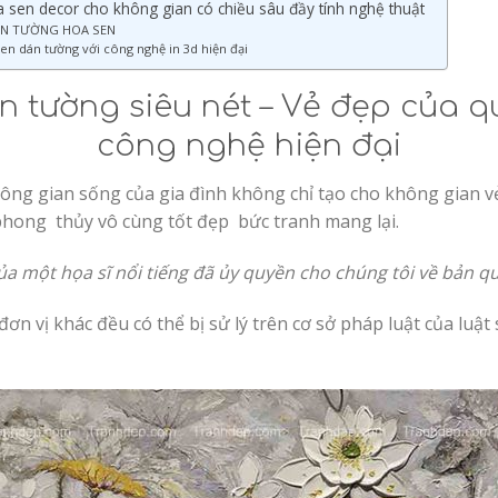
 sen decor cho không gian có chiều sâu đầy tính nghệ thuật
DÁN TƯỜNG HOA SEN
sen dán tường với công nghệ in 3d hiện đại
n tường siêu nét – Vẻ đẹp của q
công nghệ hiện đại
g gian sống của gia đình không chỉ tạo cho không gian vẻ
phong thủy vô cùng tốt đẹp bức tranh mang lại.
ủa một họa sĩ nổi tiếng đã ủy quyền cho chúng tôi về bản q
ơn vị khác đều có thể bị sử lý trên cơ sở pháp luật của luật