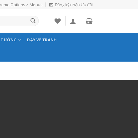
Theme Options > Menus
Đăng ký nhận Ưu đãi
N TƯỜNG
DẠY VẼ TRANH